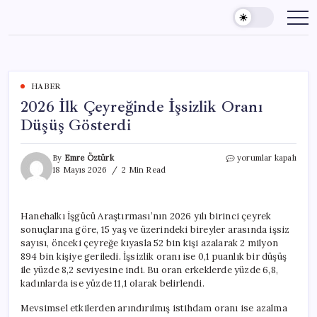
Skip
to
content
HABER
2026 İlk Çeyreğinde İşsizlik Oranı
Düşüş Gösterdi
2026
By
Emre Öztürk
yorumlar kapalı
İlk
18 Mayıs 2026
2 Min Read
Çeyreğinde
İşsizlik
Oranı
Hanehalkı İşgücü Araştırması’nın 2026 yılı birinci çeyrek
Düşüş
sonuçlarına göre, 15 yaş ve üzerindeki bireyler arasında işsiz
Gösterdi
için
sayısı, önceki çeyreğe kıyasla 52 bin kişi azalarak 2 milyon
894 bin kişiye geriledi. İşsizlik oranı ise 0,1 puanlık bir düşüş
ile yüzde 8,2 seviyesine indi. Bu oran erkeklerde yüzde 6,8,
kadınlarda ise yüzde 11,1 olarak belirlendi.
Mevsimsel etkilerden arındırılmış istihdam oranı ise azalma