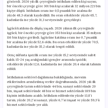
gösterdi. 2026 yılı ilk çeyreğinde istihdam edilen kişi sayısı,
bir önceki çeyreğe göre 301 bin kişi azalarak 32 milyon 221 bin
kişiye düştü. İstihdam oranı ise 0,5 puanlık bir azalma ile
yüzde 48,3 olarak kaydedildi. Bu oran erkeklerde yüzde 65,7,
kadınlarda ise yüzde 31,3 seviyesinde gerçekleşti.
İşgücü katılımı da düşüş yaşadı. 2026 yılının ilk çeyreğinde
işgücü, bir önceki çeyreğe göre 353 bin kişi azalarak 35 milyon
116 bin kişiye geriledi. İşgücüne katılma oranı ise 0,7 puanlık
bir azalma ile yüzde 52,6 oldu. Bu oran erkeklerde yüzde 70,5,
kadınlarda ise yüzde 35,2 olarak tespit edildi.
Genç nüfusta işsizlik oranı ise yüzde 15,2 seviyesinde sabit
kaldı. 15-24 yaş aralığındaki gençler arasında işsizlik;
erkeklerde yüzde 12,6, kadınlarda ise yüzde 20,4 olarak tahmin
edildi.
İstihdamın sektörel dağılımına bakıldığında, mevsim
etkilerinden arındırılmış veriler doğrultusunda, 2026 yılı ilk
çeyreğinde tarım sektöründe 44 bin, sanayi sektöründe 20
bin, inşaat sektöründe 48 bin ve hizmet sektöründe 189 bin
kişinin istihdamı azaldı. İstihdam edilenlerin yüzde 13,8’i
tarım, yüzde 20,2’si sanayi, yüzde 6,7’si inşaat ve yüzde 59,3’ü
hizmet sektöründe yer aldı.