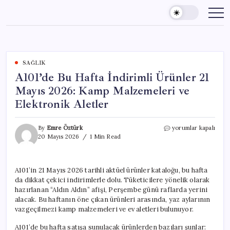
Skip
to
content
SAĞLIK
A101’de Bu Hafta İndirimli Ürünler 21
Mayıs 2026: Kamp Malzemeleri ve
Elektronik Aletler
A101’de
By
Emre Öztürk
yorumlar kapalı
Bu
20 Mayıs 2026
1 Min Read
Hafta
İndirimli
Ürünler
A101’in 21 Mayıs 2026 tarihli aktüel ürünler kataloğu, bu hafta
21
da dikkat çekici indirimlerle dolu. Tüketicilere yönelik olarak
Mayıs
2026:
hazırlanan “Aldın Aldın” afişi, Perşembe günü raflarda yerini
Kamp
alacak. Bu haftanın öne çıkan ürünleri arasında, yaz aylarının
Malzemeleri
vazgeçilmezi kamp malzemeleri ve ev aletleri bulunuyor.
ve
Elektronik
A101’de bu hafta satışa sunulacak ürünlerden bazıları şunlar: