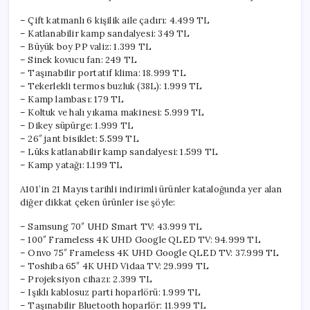
Aletler
için
– Çift katmanlı 6 kişilik aile çadırı: 4.499 TL
– Katlanabilir kamp sandalyesi: 349 TL
– Büyük boy PP valiz: 1.399 TL
– Sinek kovucu fan: 249 TL
– Taşınabilir portatif klima: 18.999 TL
– Tekerlekli termos buzluk (38L): 1.999 TL
– Kamp lambası: 179 TL
– Koltuk ve halı yıkama makinesi: 5.999 TL
– Dikey süpürge: 1.999 TL
– 26″ jant bisiklet: 5.599 TL
– Lüks katlanabilir kamp sandalyesi: 1.599 TL
– Kamp yatağı: 1.199 TL
A101’in 21 Mayıs tarihli indirimli ürünler kataloğunda yer alan
diğer dikkat çeken ürünler ise şöyle:
– Samsung 70″ UHD Smart TV: 43.999 TL
– 100″ Frameless 4K UHD Google QLED TV: 94.999 TL
– Onvo 75″ Frameless 4K UHD Google QLED TV: 37.999 TL
– Toshiba 65″ 4K UHD Vidaa TV: 29.999 TL
– Projeksiyon cihazı: 2.399 TL
– Işıklı kablosuz parti hoparlörü: 1.999 TL
– Taşınabilir Bluetooth hoparlör: 11.999 TL