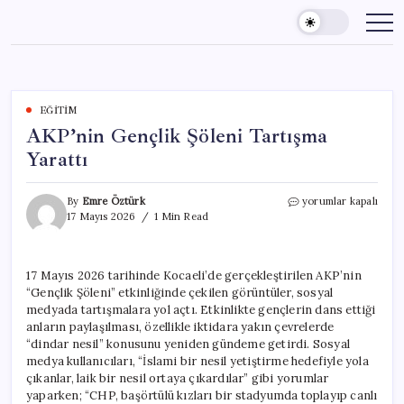
Skip
to
content
EĞITIM
AKP’nin Gençlik Şöleni Tartışma
Yarattı
AKP’nin
By
Emre Öztürk
yorumlar kapalı
Gençlik
17 Mayıs 2026
1 Min Read
Şöleni
Tartışma
Yarattı
17 Mayıs 2026 tarihinde Kocaeli’de gerçekleştirilen AKP’nin
için
“Gençlik Şöleni” etkinliğinde çekilen görüntüler, sosyal
medyada tartışmalara yol açtı. Etkinlikte gençlerin dans ettiği
anların paylaşılması, özellikle iktidara yakın çevrelerde
“dindar nesil” konusunu yeniden gündeme getirdi. Sosyal
medya kullanıcıları, “İslami bir nesil yetiştirme hedefiyle yola
çıkanlar, laik bir nesil ortaya çıkardılar” gibi yorumlar
yaparken; “CHP, başörtülü kızları bir stadyumda toplayıp canlı