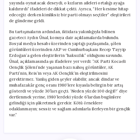
yayında oynatacak deseydi, o kızların aileleri ortalığı ayağa
kaldırırdı” ifadeleri de dikkat çekti. Ayrıca, “Her kesime hitap
edeceğiz derken kimliksiz bir parti olmayı seçtiler” eleştirileri
de gündeme geldi.
Bu tartışmaların ardından, iktidara yakınlığıyla bilinen
gazeteci Aydın Ünal, konuya dair açıklamalarda bulundu.
Sosyal medya hesabı üzerinden yaptığı paylaşımda, şölen
görüntüleri üzerinden AKP ve Cumhurbaşkanı Recep Tayyip
Erdoğan’a gelen eleştirilerin “haksızlık” olduğunu savundu.
Ünal, açıklamasında şu ifadelere yer verdi: “AK Parti Kocaeli
Gençlik Şöleni’nde yaşanan bazı nahoş görüntüler, AK
Parti’nin, Reis’in veya AK Gençlik’in eleştirilmesini
gerektirmez. Yanlış giden şeyler olabilir, ancak dindar ve
muhafazakâr genç oranı 1980’lere kıyasla belirgin bir artış
gösterdi ve yüzde 30’ları geçti. ‘Neden yüzde 100 değil?’ diye
dertlenmek yerine, 1980’lerdeki yüzde 6’lardan bugünlere
gelindiği için şükretmek gerekir. Kötü örneklere
odaklanmayın; sessiz ve sağlam adımlarla ilerleyen bir gençlik
var.”