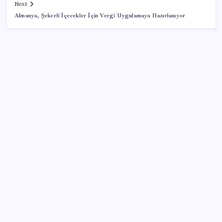
Next
Almanya, Şekerli İçecekler İçin Vergi Uygulamaya Hazırlanıyor
SON YAZILAR
Google Pixel Watch 5 Sızdırıldı: İşte Detaylar
Google Maps’e büyük değişiklik: Oteli bulacak, yemeği
sipariş edecek
ROKETSAN’dan MSB’ye TAYFUN Fırlatma Aracı
Teslimatı
ABD tarım dışı istihdam verisinde negatif sürpriz