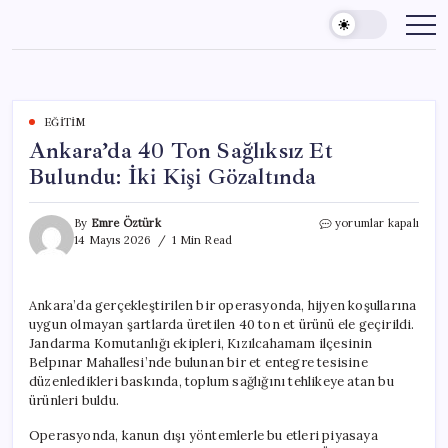
Skip
to
content
EĞITIM
Ankara’da 40 Ton Sağlıksız Et
Bulundu: İki Kişi Gözaltında
Ankara’da
By
Emre Öztürk
yorumlar kapalı
40
14 Mayıs 2026
1 Min Read
Ton
Sağlıksız
Et
Ankara’da gerçekleştirilen bir operasyonda, hijyen koşullarına
Bulundu:
uygun olmayan şartlarda üretilen 40 ton et ürünü ele geçirildi.
İki
Kişi
Jandarma Komutanlığı ekipleri, Kızılcahamam ilçesinin
Gözaltında
Belpınar Mahallesi’nde bulunan bir et entegre tesisine
için
düzenledikleri baskında, toplum sağlığını tehlikeye atan bu
ürünleri buldu.
Operasyonda, kanun dışı yöntemlerle bu etleri piyasaya