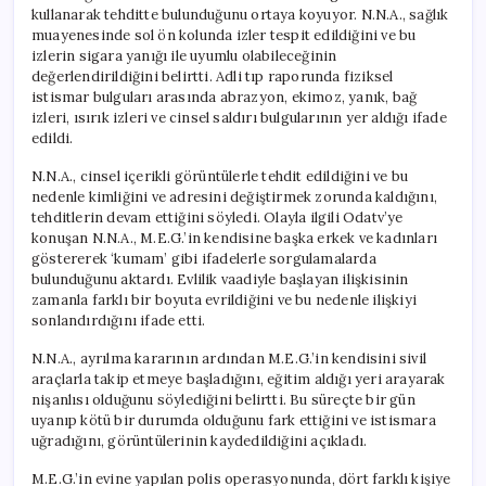
için
kullanarak tehditte bulunduğunu ortaya koyuyor. N.N.A., sağlık
muayenesinde sol ön kolunda izler tespit edildiğini ve bu
izlerin sigara yanığı ile uyumlu olabileceğinin
değerlendirildiğini belirtti. Adli tıp raporunda fiziksel
istismar bulguları arasında abrazyon, ekimoz, yanık, bağ
izleri, ısırık izleri ve cinsel saldırı bulgularının yer aldığı ifade
edildi.
N.N.A., cinsel içerikli görüntülerle tehdit edildiğini ve bu
nedenle kimliğini ve adresini değiştirmek zorunda kaldığını,
tehditlerin devam ettiğini söyledi. Olayla ilgili Odatv’ye
konuşan N.N.A., M.E.G.’in kendisine başka erkek ve kadınları
göstererek ‘kumam’ gibi ifadelerle sorgulamalarda
bulunduğunu aktardı. Evlilik vaadiyle başlayan ilişkisinin
zamanla farklı bir boyuta evrildiğini ve bu nedenle ilişkiyi
sonlandırdığını ifade etti.
N.N.A., ayrılma kararının ardından M.E.G.’in kendisini sivil
araçlarla takip etmeye başladığını, eğitim aldığı yeri arayarak
nişanlısı olduğunu söylediğini belirtti. Bu süreçte bir gün
uyanıp kötü bir durumda olduğunu fark ettiğini ve istismara
uğradığını, görüntülerinin kaydedildiğini açıkladı.
M.E.G.’in evine yapılan polis operasyonunda, dört farklı kişiye