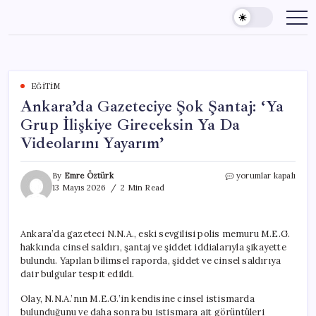
Skip
to
content
EĞITIM
Ankara’da Gazeteciye Şok Şantaj: ‘Ya
Grup İlişkiye Gireceksin Ya Da
Videolarını Yayarım’
Ankara’da
By
Emre Öztürk
yorumlar kapalı
Gazeteciye
13 Mayıs 2026
2 Min Read
Şok
Şantaj:
‘Ya
Ankara’da gazeteci N.N.A., eski sevgilisi polis memuru M.E.G.
Grup
hakkında cinsel saldırı, şantaj ve şiddet iddialarıyla şikayette
İlişkiye
Gireceksin
bulundu. Yapılan bilimsel raporda, şiddet ve cinsel saldırıya
Ya
dair bulgular tespit edildi.
Da
Videolarını
Olay, N.N.A.’nın M.E.G.’in kendisine cinsel istismarda
Yayarım’
bulunduğunu ve daha sonra bu istismara ait görüntüleri