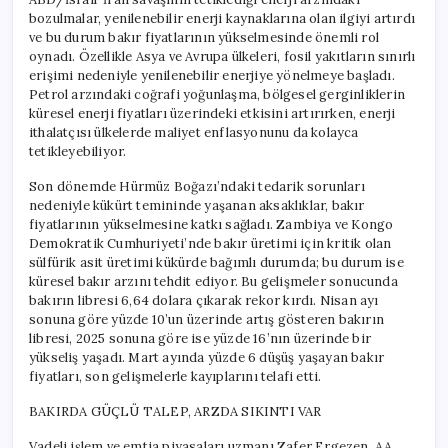
bozulmalar, yenilenebilir enerji kaynaklarına olan ilgiyi artırdı
ve bu durum bakır fiyatlarının yükselmesinde önemli rol
oynadı. Özellikle Asya ve Avrupa ülkeleri, fosil yakıtların sınırlı
erişimi nedeniyle yenilenebilir enerjiye yönelmeye başladı.
Petrol arzındaki coğrafi yoğunlaşma, bölgesel gerginliklerin
küresel enerji fiyatları üzerindeki etkisini artırırken, enerji
ithalatçısı ülkelerde maliyet enflasyonunu da kolayca
tetikleyebiliyor.
Son dönemde Hürmüz Boğazı’ndaki tedarik sorunları
nedeniyle kükürt temininde yaşanan aksaklıklar, bakır
fiyatlarının yükselmesine katkı sağladı. Zambiya ve Kongo
Demokratik Cumhuriyeti’nde bakır üretimi için kritik olan
sülfürik asit üretimi kükürde bağımlı durumda; bu durum ise
küresel bakır arzını tehdit ediyor. Bu gelişmeler sonucunda
bakırın libresi 6,64 dolara çıkarak rekor kırdı. Nisan ayı
sonuna göre yüzde 10’un üzerinde artış gösteren bakırın
libresi, 2025 sonuna göre ise yüzde 16’nın üzerinde bir
yükseliş yaşadı. Mart ayında yüzde 6 düşüş yaşayan bakır
fiyatları, son gelişmelerle kayıplarını telafi etti.
BAKIRDA GÜÇLÜ TALEP, ARZDA SIKINTI VAR
Vadeli işlem ve emtia piyasaları uzmanı Zafer Ergezen, AA