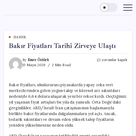
Skip
to
content
HABER
Bakır Fiyatları Tarihî Zirveye Ulaştı
Bakır
By
Emre Öztürk
yorumlar kapalı
Fiyatları
13 Mayıs 2026
2 Min Read
Tarihî
Zirveye
Ulaştı
Bakır fiyatları, uluslararası piyasalarda yapay zeka veri
için
merkezlerinden gelen yoğun talep ve küresel arz sıkıntıları
nedeniyle 6,64 dolara ulaşarak yeni bir rekor kırdı. Geçtiğimiz
yıl yaşanan fiyat artışları bu yıla da yansıdı. Orta Doğu’daki
gerginlikler, ABD/İsrail-İran çatışmasının başlamasıyla
birlikte bakır fiyatlarında dalgalanmalara yol açtı. Ancak,
tedarik sıkıntıları ve devam eden yüksek talep fiyatların
yeniden yükselmesine neden oldu.
ABD/İsrail-İran savaşının tetiklediği enerji arzındaki