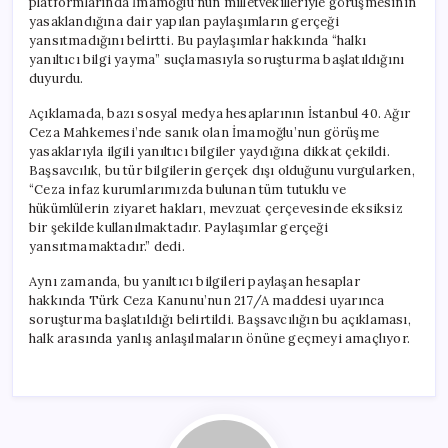
platformlarında İmamoğlu’nun milletvekilleriyle görüşmesinin
yasaklandığına dair yapılan paylaşımların gerçeği
yansıtmadığını belirtti. Bu paylaşımlar hakkında “halkı
yanıltıcı bilgi yayma” suçlamasıyla soruşturma başlatıldığını
duyurdu.
Açıklamada, bazı sosyal medya hesaplarının İstanbul 40. Ağır
Ceza Mahkemesi’nde sanık olan İmamoğlu’nun görüşme
yasaklarıyla ilgili yanıltıcı bilgiler yaydığına dikkat çekildi.
Başsavcılık, bu tür bilgilerin gerçek dışı olduğunu vurgularken,
“Ceza infaz kurumlarımızda bulunan tüm tutuklu ve
hükümlülerin ziyaret hakları, mevzuat çerçevesinde eksiksiz
bir şekilde kullanılmaktadır. Paylaşımlar gerçeği
yansıtmamaktadır.” dedi.
Aynı zamanda, bu yanıltıcı bilgileri paylaşan hesaplar
hakkında Türk Ceza Kanunu’nun 217/A maddesi uyarınca
soruşturma başlatıldığı belirtildi. Başsavcılığın bu açıklaması,
halk arasında yanlış anlaşılmaların önüne geçmeyi amaçlıyor.