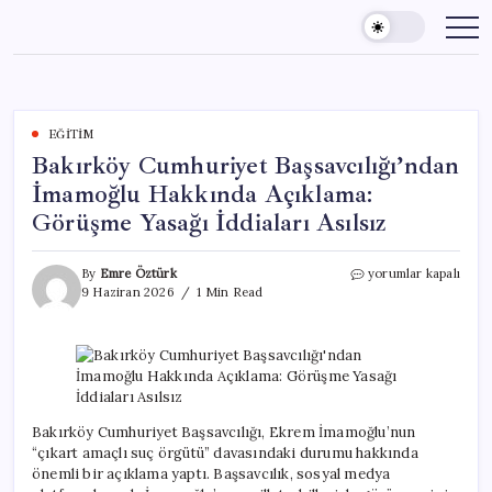
Skip
to
content
EĞITIM
Bakırköy Cumhuriyet Başsavcılığı’ndan
İmamoğlu Hakkında Açıklama:
Görüşme Yasağı İddiaları Asılsız
Bakırköy
By
Emre Öztürk
yorumlar kapalı
Cumhuriyet
9 Haziran 2026
1 Min Read
Başsavcılığı’ndan
İmamoğlu
Hakkında
Açıklama:
Görüşme
Yasağı
İddiaları
Bakırköy Cumhuriyet Başsavcılığı, Ekrem İmamoğlu’nun
Asılsız
“çıkart amaçlı suç örgütü” davasındaki durumu hakkında
için
önemli bir açıklama yaptı. Başsavcılık, sosyal medya