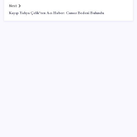
Next
Kayıp Yahya Çelik’ten Acı Haber: Cansız Bedeni Bulundu
SON YAZILAR
MEB 2026-2027 ortaokul kayıtları ne zaman
başlıyor? Ortaokul kayıtları nasıl yapılır?
Apple’ın alışık olmadığı tablo: iPhone 18 öncesi bellek
pazarlığı tersine döndü
ChatGPT Free için büyük değişiklik: Artık metin
sohbetlerinde sınır yok