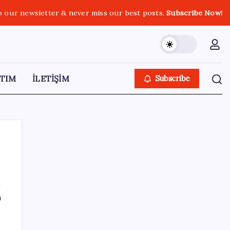
o our newsletter & never miss our best posts.
Subscribe Now!
TIM
İLETİŞİM
Subscribe
SON YAZILAR
ı
Google Pixel Watch 5 Sızdırıldı: İşte
Detaylar