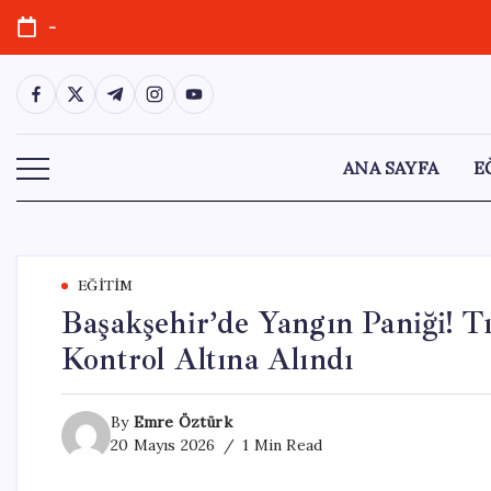
Skip
-
to
content
https://www.facebook.com/
https://twitter.com/
https://t.me/
https://www.instagram.com/
https://youtube.com/
ANA SAYFA
E
EĞITIM
Başakşehir’de Yangın Paniği! Tı
Kontrol Altına Alındı
By
Emre Öztürk
20 Mayıs 2026
1 Min Read