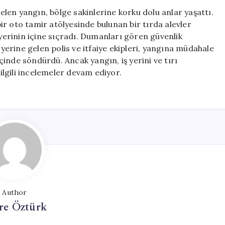
İş
len yangın, bölge sakinlerine korku dolu anlar yaşattı.
Yerine
r oto tamir atölyesinde bulunan bir tırda alevler
Sıçrayan
 yerinin içine sıçradı. Dumanları gören güvenlik
Alevler
 yerine gelen polis ve itfaiye ekipleri, yangına müdahale
Kontrol
içinde söndürdü. Ancak yangın, iş yerini ve tırı
Altına
 ilgili incelemeler devam ediyor.
Alındı
için
Author
e Öztürk