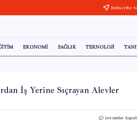
Subscribe t
ĞİTİM
EKONOMİ
SAĞLIK
TEKNOLOJİ
TANI
rdan İş Yerine Sıçrayan Alevler
Başakşehir’de
yorumlar kapal
Yangın
Paniği!
Tırdan