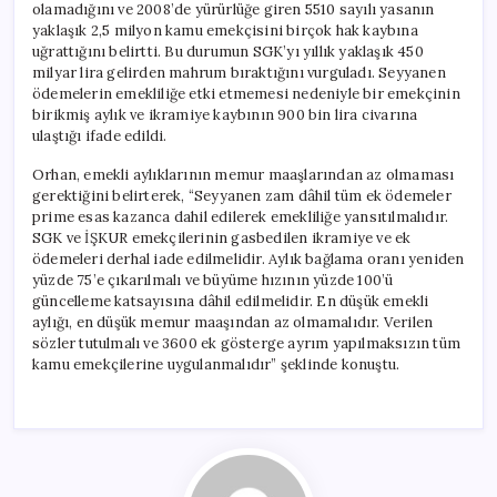
olamadığını ve 2008’de yürürlüğe giren 5510 sayılı yasanın
yaklaşık 2,5 milyon kamu emekçisini birçok hak kaybına
uğrattığını belirtti. Bu durumun SGK’yı yıllık yaklaşık 450
milyar lira gelirden mahrum bıraktığını vurguladı. Seyyanen
ödemelerin emekliliğe etki etmemesi nedeniyle bir emekçinin
birikmiş aylık ve ikramiye kaybının 900 bin lira civarına
ulaştığı ifade edildi.
Orhan, emekli aylıklarının memur maaşlarından az olmaması
gerektiğini belirterek, “Seyyanen zam dâhil tüm ek ödemeler
prime esas kazanca dahil edilerek emekliliğe yansıtılmalıdır.
SGK ve İŞKUR emekçilerinin gasbedilen ikramiye ve ek
ödemeleri derhal iade edilmelidir. Aylık bağlama oranı yeniden
yüzde 75’e çıkarılmalı ve büyüme hızının yüzde 100’ü
güncelleme katsayısına dâhil edilmelidir. En düşük emekli
aylığı, en düşük memur maaşından az olmamalıdır. Verilen
sözler tutulmalı ve 3600 ek gösterge ayrım yapılmaksızın tüm
kamu emekçilerine uygulanmalıdır” şeklinde konuştu.