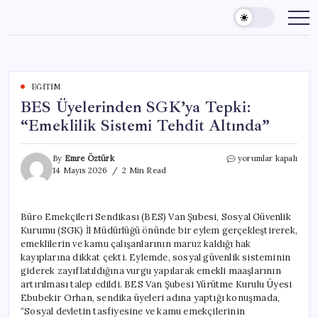
Skip
to
content
EĞITIM
BES Üyelerinden SGK’ya Tepki:
“Emeklilik Sistemi Tehdit Altında”
BES
By
Emre Öztürk
yorumlar kapalı
Üyelerinden
14 Mayıs 2026
2 Min Read
SGK’ya
Tepki:
“Emeklilik
Büro Emekçileri Sendikası (BES) Van Şubesi, Sosyal Güvenlik
Sistemi
Kurumu (SGK) İl Müdürlüğü önünde bir eylem gerçekleştirerek,
Tehdit
Altında”
emeklilerin ve kamu çalışanlarının maruz kaldığı hak
için
kayıplarına dikkat çekti. Eylemde, sosyal güvenlik sisteminin
giderek zayıflatıldığına vurgu yapılarak emekli maaşlarının
artırılması talep edildi. BES Van Şubesi Yürütme Kurulu Üyesi
Ebubekir Orhan, sendika üyeleri adına yaptığı konuşmada,
“Sosyal devletin tasfiyesine ve kamu emekçilerinin