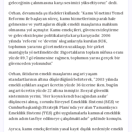
geleceğinin çalınmasına karşı sesimizi yükseltiyoruz” dedi.
Orhan, devamında şu ifadeleri kullandı: “Kamu Yönetimi Temel
Reformu ile başlayan süreç, kamu hizmetlerinin paralı hale
gelmesine ve yurttaşların düşük emekli maaşlarına mahkum
olmasına yol açmıştır. Kamu emekçileri, güvencesizleştirme
ve geleceksizleşme politikalarıyla karşı karşıyadır. 2006
yılında ‘reform’ ve ‘devrim’ sloganlarıyla kurulan SGK,
toplumun yararını gözetmekten uzaklaşıp, bir şirket
mantığıyla yönetilmektedir. Sigortalıların toplam nüfusa oranı
yüzde 89,7 görünmesine rağmen, toplumun yarısı gerçek bir
güvenceden yoksundur.”
Orhan, iktidarın emekli maaşlarını asgari yaşam
standartlarının altına düşürdüğünü belirterek, “2003 yılında
emekli aylıkları asgari ücretin yüzde 36 üzerine iken, bugün
asgari ücretin yüzde 22 altına inmiştir. Sosyal güvenlik
sisteminin yerini, ‘Her koyun kendi bacağından asılır’
düşüncesi almış, zorunlu Bireysel Emeklilik Sistemi (BES) ve
Cumhurbaşkanlığı Stratejik Planı’nda yer alan Tamamlayıcı
Emeklilik Sistemi (TES) gibi uygulamalarla kamusal emeklilik
adım adım tasfiye edilmeye çalışılmaktadır” şeklinde konuştu.
Ayrıca, kamu emekçilerinin yasal kayıt dışılık nedeniyle emekli