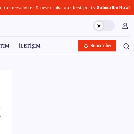
o our newsletter & never miss our best posts.
Subscribe Now!
TIM
İLETİŞİM
Subscribe
SON YAZILAR
ı
İl içi mazeret atamaları açıklandı