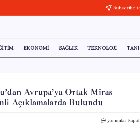
Subscribe t
ĞİTİM
EKONOMİ
SAĞLIK
TEKNOLOJİ
TANI
lu’dan Avrupa’ya Ortak Miras
mli Açıklamalarda Bulundu
Bilal
yorumlar kapal
Erdoğan,
Lyon’da
“Anadolu’dan