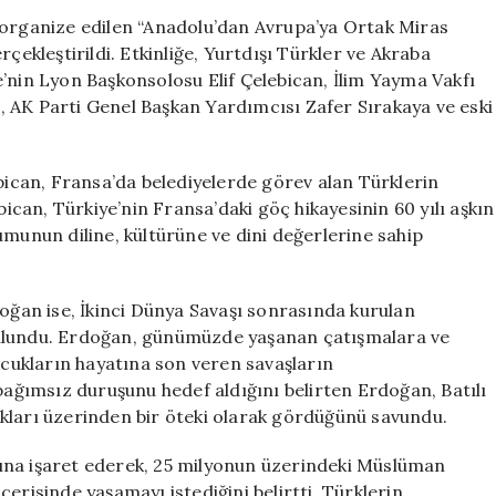
Avrupa’ya
 organize edilen “Anadolu’dan Avrupa’ya Ortak Miras
Ortak
çekleştirildi. Etkinliğe, Yurtdışı Türkler ve Akraba
Miras
’nin Lyon Başkonsolosu Elif Çelebican, İlim Yayma Vakfı
Buluşmaları”
 AK Parti Genel Başkan Yardımcısı Zafer Sırakaya ve eski
Etkinliğinde
Önemli
Açıklamalarda
ebican, Fransa’da belediyelerde görev alan Türklerin
Bulundu
bican, Türkiye’nin Fransa’daki göç hikayesinin 60 yılı aşkın
için
umunun diline, kültürüne ve dini değerlerine sahip
doğan ise, İkinci Dünya Savaşı sonrasında kurulan
e bulundu. Erdoğan, günümüzde yaşanan çatışmalara ve
çocukların hayatına son veren savaşların
 bağımsız duruşunu hedef aldığını belirten Erdoğan, Batılı
ılıkları üzerinden bir öteki olarak gördüğünü savundu.
ına işaret ederek, 25 milyonun üzerindeki Müslüman
erisinde yaşamayı istediğini belirtti. Türklerin