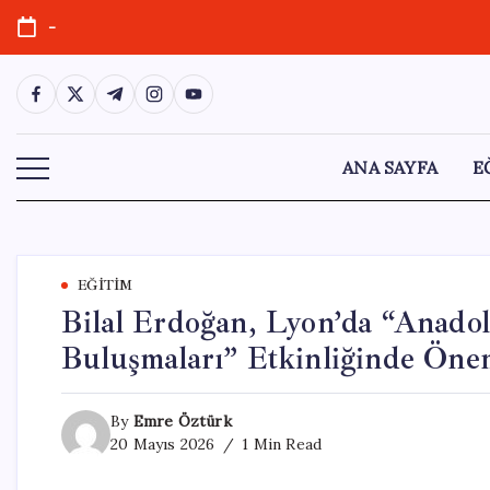
Skip
-
to
content
https://www.facebook.com/
https://twitter.com/
https://t.me/
https://www.instagram.com/
https://youtube.com/
ANA SAYFA
E
EĞITIM
Bilal Erdoğan, Lyon’da “Anado
Buluşmaları” Etkinliğinde Öne
By
Emre Öztürk
20 Mayıs 2026
1 Min Read