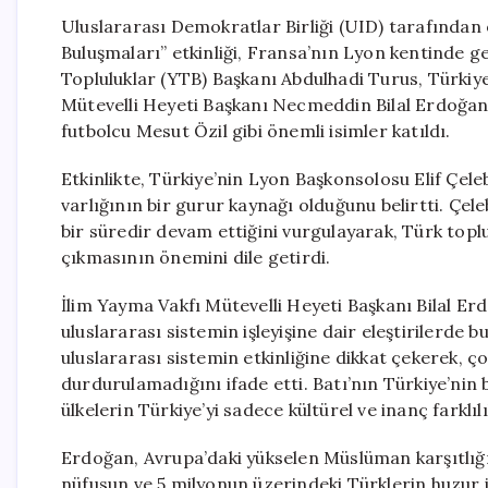
Uluslararası Demokratlar Birliği (UID) tarafından
Buluşmaları” etkinliği, Fransa’nın Lyon kentinde ger
Topluluklar (YTB) Başkanı Abdulhadi Turus, Türkiye
Mütevelli Heyeti Başkanı Necmeddin Bilal Erdoğan,
futbolcu Mesut Özil gibi önemli isimler katıldı.
Etkinlikte, Türkiye’nin Lyon Başkonsolosu Elif Çel
varlığının bir gurur kaynağı olduğunu belirtti. Çele
bir süredir devam ettiğini vurgulayarak, Türk topl
çıkmasının önemini dile getirdi.
İlim Yayma Vakfı Mütevelli Heyeti Başkanı Bilal Er
uluslararası sistemin işleyişine dair eleştirilerd
uluslararası sistemin etkinliğine dikkat çekerek, 
durdurulamadığını ifade etti. Batı’nın Türkiye’nin
ülkelerin Türkiye’yi sadece kültürel ve inanç farkl
Erdoğan, Avrupa’daki yükselen Müslüman karşıtlığ
nüfusun ve 5 milyonun üzerindeki Türklerin huzur iç