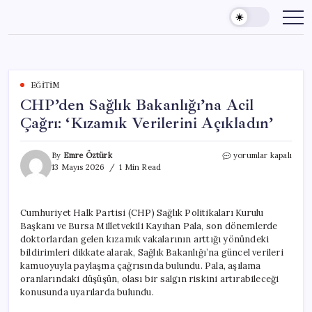
Skip
to
content
EĞITIM
CHP’den Sağlık Bakanlığı’na Acil
Çağrı: ‘Kızamık Verilerini Açıkladın’
CHP’den
By
Emre Öztürk
yorumlar kapalı
Sağlık
13 Mayıs 2026
1 Min Read
Bakanlığı’na
Acil
Çağrı:
Cumhuriyet Halk Partisi (CHP) Sağlık Politikaları Kurulu
‘Kızamık
Başkanı ve Bursa Milletvekili Kayıhan Pala, son dönemlerde
Verilerini
Açıkladın’
doktorlardan gelen kızamık vakalarının arttığı yönündeki
için
bildirimleri dikkate alarak, Sağlık Bakanlığı’na güncel verileri
kamuoyuyla paylaşma çağrısında bulundu. Pala, aşılama
oranlarındaki düşüşün, olası bir salgın riskini artırabileceği
konusunda uyarılarda bulundu.