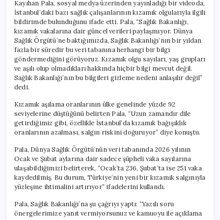
Kayıhan Pala, sosyal medya üzerinden yayınladığı bir videoda,
İstanbul’daki bazı sağlık çalışanlarının kızamık olgularıyla ilgili
bildirimde bulunduğunu ifade etti. Pala, “Sağlık Bakanlığı,
kızamık vakalarına dair güncel verileri paylaşmıyor. Dünya
Sağlık Örgütü’ne baktığımızda, Sağlık Bakanlığı’nın bir yıldan
fazla bir süredir bu veri tabanına herhangi bir bilgi
göndermediğini görüyoruz. Kızamık olgu sayıları, yaş grupları
ve aşılı olup olmadıkları hakkında hiçbir bilgi mevcut değil.
Sağlık Bakanlığı’nın bu bilgileri gizleme nedeni anlaşılır değil”
dedi.
Kızamık aşılama oranlarının ülke genelinde yüzde 92
seviyelerine düştüğünü belirten Pala, “Uzun zamandır dile
getirdiğimiz gibi, özellikle İstanbul’da kızamık bağışıklık
oranlarının azalması, salgın riskini doğuruyor” diye konuştu.
Pala, Dünya Sağlık Örgütü’nün veri tabanında 2026 yılının
Ocak ve Şubat aylarına dair sadece şüpheli vaka sayılarına
ulaşabildiğimizi belirterek, “Ocak’ta 236, Şubat’ta ise 251 vaka
kaydedilmiş. Bu durum, Türkiye’nin yeni bir kızamık salgınıyla
yüzleşme ihtimalini artırıyor” ifadelerini kullandı.
Pala, Sağlık Bakanlığı’na şu çağrıyı yaptı: “Yazılı soru
önergelerimize yanıt vermiyorsunuz ve kamuoyu ile açıklama