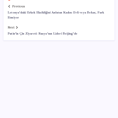
Previous
Letonya’daki Erkek Eksikliğini Anlatan Kadın: Evli veya Bekar, Fark
Etmiyor
Next
Putin’in Çin Ziyareti: Rusya’nın Lideri Beijing’de
SON YAZILAR
Yapay zeka insanların ‘daha az okumasına katkı’
sağlıyor
Merkez Bankası döviz ve altın rezervleri açıklandı: