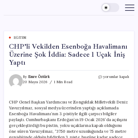
Skip
to
content
EĞITIM
CHP’li Vekilden Esenboğa Havalimanı
Üzerine Şok İddia: Sadece 1 Uçak İniş
Yaptı
CHP’li
By
Emre Öztürk
yorumlar kapalı
Vekilden
20 Mayıs 2026
1 Min Read
Esenboğa
Havalimanı
Üzerine
CHP Genel Başkan Yardımcısı ve Zonguldak Milletvekili Deniz
Şok
Yavuzyılmaz, sosyal medya üzerinden yaptığı açıklamada
İddia:
Sadece
Esenboğa Havalimanı’nın 3. pistiyle ilgili çarpıcı bilgiler
1
paylaştı. Cumhurbaşkanı Erdoğan’ın 19 Ocak 2026’da açılışını
Uçak
gerçekleştirdiği bu pistin, yolcu uçaklarına kapalı olduğunu
İniş
öne süren Yavuzyılmaz, “3750 metre uzunluğunda ve 75 metre
Yaptı
genişliğinde olduğu bildirilen 3. piste, bugüne kadar sadece