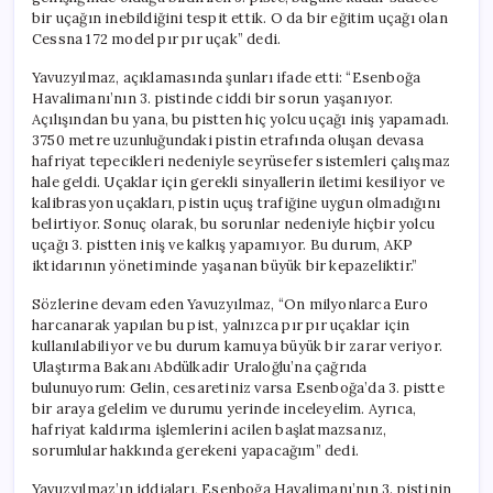
için
bir uçağın inebildiğini tespit ettik. O da bir eğitim uçağı olan
Cessna 172 model pır pır uçak” dedi.
Yavuzyılmaz, açıklamasında şunları ifade etti: “Esenboğa
Havalimanı’nın 3. pistinde ciddi bir sorun yaşanıyor.
Açılışından bu yana, bu pistten hiç yolcu uçağı iniş yapamadı.
3750 metre uzunluğundaki pistin etrafında oluşan devasa
hafriyat tepecikleri nedeniyle seyrüsefer sistemleri çalışmaz
hale geldi. Uçaklar için gerekli sinyallerin iletimi kesiliyor ve
kalibrasyon uçakları, pistin uçuş trafiğine uygun olmadığını
belirtiyor. Sonuç olarak, bu sorunlar nedeniyle hiçbir yolcu
uçağı 3. pistten iniş ve kalkış yapamıyor. Bu durum, AKP
iktidarının yönetiminde yaşanan büyük bir kepazeliktir.”
Sözlerine devam eden Yavuzyılmaz, “On milyonlarca Euro
harcanarak yapılan bu pist, yalnızca pır pır uçaklar için
kullanılabiliyor ve bu durum kamuya büyük bir zarar veriyor.
Ulaştırma Bakanı Abdülkadir Uraloğlu’na çağrıda
bulunuyorum: Gelin, cesaretiniz varsa Esenboğa’da 3. pistte
bir araya gelelim ve durumu yerinde inceleyelim. Ayrıca,
hafriyat kaldırma işlemlerini acilen başlatmazsanız,
sorumlular hakkında gerekeni yapacağım” dedi.
Yavuzyılmaz’ın iddiaları, Esenboğa Havalimanı’nın 3. pistinin