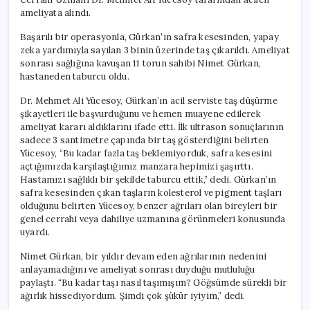
ameliyata alındı.
Başarılı bir operasyonla, Gürkan’ın safra kesesinden, yapay
zeka yardımıyla sayılan 3 binin üzerinde taş çıkarıldı. Ameliyat
sonrası sağlığına kavuşan 11 torun sahibi Nimet Gürkan,
hastaneden taburcu oldu.
Dr. Mehmet Ali Yücesoy, Gürkan’ın acil serviste taş düşürme
şikayetleri ile başvurduğunu ve hemen muayene edilerek
ameliyat kararı aldıklarını ifade etti. İlk ultrason sonuçlarının
sadece 3 santimetre çapında bir taş gösterdiğini belirten
Yücesoy, “Bu kadar fazla taş beklemiyorduk, safra kesesini
açtığımızda karşılaştığımız manzara hepimizi şaşırttı.
Hastamızı sağlıklı bir şekilde taburcu ettik,” dedi. Gürkan’ın
safra kesesinden çıkan taşların kolesterol ve pigment taşları
olduğunu belirten Yücesoy, benzer ağrıları olan bireyleri bir
genel cerrahi veya dahiliye uzmanına görünmeleri konusunda
uyardı.
Nimet Gürkan, bir yıldır devam eden ağrılarının nedenini
anlayamadığını ve ameliyat sonrası duyduğu mutluluğu
paylaştı. “Bu kadar taşı nasıl taşımışım? Göğsümde sürekli bir
ağırlık hissediyordum. Şimdi çok şükür iyiyim,” dedi.