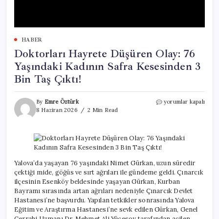
HABER
Doktorları Hayrete Düşüren Olay: 76
Yaşındaki Kadının Safra Kesesinden 3
Bin Taş Çıktı!
Doktorları
By
Emre Öztürk
yorumlar kapalı
Hayrete
8 Haziran 2026
2 Min Read
Düşüren
Olay:
76
Yaşındaki
Kadının
Safra
Yalova’da yaşayan 76 yaşındaki Nimet Gürkan, uzun süredir
Kesesinden
çektiği mide, göğüs ve sırt ağrıları ile gündeme geldi. Çınarcık
3
ilçesinin Esenköy beldesinde yaşayan Gürkan, Kurban
Bin
Bayramı sırasında artan ağrıları nedeniyle Çınarcık Devlet
Taş
Hastanesi’ne başvurdu. Yapılan tetkikler sonrasında Yalova
Çıktı!
Eğitim ve Araştırma Hastanesi’ne sevk edilen Gürkan, Genel
için
Cerrahi Uzmanı Dr. Mehmet Ali Yücesoy tarafından acilen