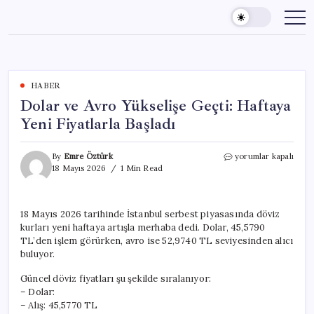
Skip
to
content
HABER
Dolar ve Avro Yükselişe Geçti: Haftaya
Yeni Fiyatlarla Başladı
Dolar
By
Emre Öztürk
yorumlar kapalı
ve
18 Mayıs 2026
1 Min Read
Avro
Yükselişe
Geçti:
18 Mayıs 2026 tarihinde İstanbul serbest piyasasında döviz
Haftaya
kurları yeni haftaya artışla merhaba dedi. Dolar, 45,5790
Yeni
Fiyatlarla
TL’den işlem görürken, avro ise 52,9740 TL seviyesinden alıcı
Başladı
buluyor.
için
Güncel döviz fiyatları şu şekilde sıralanıyor:
– Dolar:
– Alış: 45,5770 TL