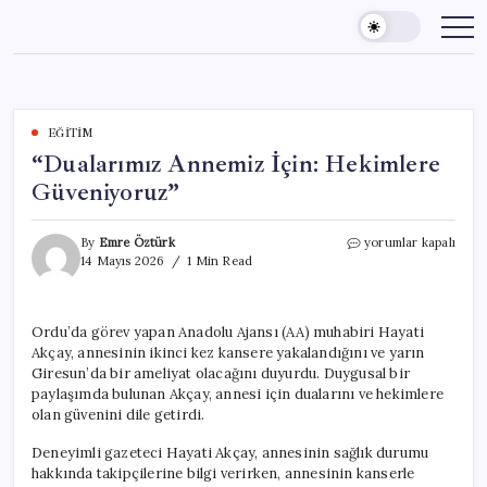
Skip
to
content
EĞITIM
“Dualarımız Annemiz İçin: Hekimlere
Güveniyoruz”
“Dualarımız
By
Emre Öztürk
yorumlar kapalı
Annemiz
14 Mayıs 2026
1 Min Read
İçin:
Hekimlere
Güveniyoruz”
Ordu’da görev yapan Anadolu Ajansı (AA) muhabiri Hayati
için
Akçay, annesinin ikinci kez kansere yakalandığını ve yarın
Giresun’da bir ameliyat olacağını duyurdu. Duygusal bir
paylaşımda bulunan Akçay, annesi için dualarını ve hekimlere
olan güvenini dile getirdi.
Deneyimli gazeteci Hayati Akçay, annesinin sağlık durumu
hakkında takipçilerine bilgi verirken, annesinin kanserle