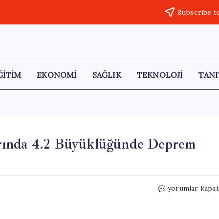
Subscribe t
ĞİTİM
EKONOMİ
SAĞLIK
TEKNOLOJİ
TANI
rında 4.2 Büyüklüğünde Deprem
Ege
yorumlar kapal
Denizi’nde
Bodrum
Açıklarında