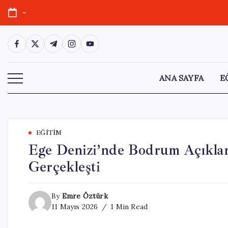
Skip
-
to
content
https://www.facebook.com/
https://twitter.com/
https://t.me/
https://www.instagram.com/
https://youtube.com/
ANA SAYFA
E
EĞITIM
Ege Denizi’nde Bodrum Açıkla
Gerçekleşti
By
Emre Öztürk
11 Mayıs 2026
1 Min Read