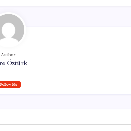
Author
e Öztürk
Follow Me