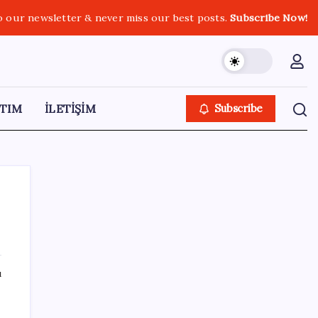
o our newsletter & never miss our best posts.
Subscribe Now!
TIM
İLETİŞİM
Subscribe
SON YAZILAR
ı
ABD tarım dışı istihdam verisinde negatif
sürpriz