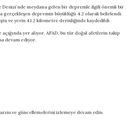
4.2
 Denizi’nde meydana gelen bir depremle ilgili önemli bir
Büyüklüğünde
a gerçekleşen depremin büyüklüğü 4.2 olarak belirlendi.
Deprem
tu ve yerin 41.2 kilometre derinliğinde kaydedildi.
Gerçekleşti
için
çığında yer alıyor. AFAD, bu tür doğal afetlerin takip
ına devam ediyor.
larını ve güncellemelerini izlemeye devam edin.