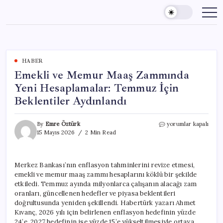
Skip
to
content
HABER
Emekli ve Memur Maaş Zammında
Yeni Hesaplamalar: Temmuz İçin
Beklentiler Aydınlandı
Emekli
By
Emre Öztürk
yorumlar kapalı
ve
15 Mayıs 2026
2 Min Read
Memur
Maaş
Zammında
Merkez Bankası’nın enflasyon tahminlerini revize etmesi,
Yeni
emekli ve memur maaş zammı hesaplarını köklü bir şekilde
Hesaplamalar:
Temmuz
etkiledi. Temmuz ayında milyonlarca çalışanın alacağı zam
İçin
oranları, güncellenen hedefler ve piyasa beklentileri
Beklentiler
doğrultusunda yeniden şekillendi. Habertürk yazarı Ahmet
Aydınlandı
Kıvanç, 2026 yılı için belirlenen enflasyon hedefinin yüzde
için
24’e, 2027 hedefinin ise yüzde 15’e yükseltilmesiyle ortaya