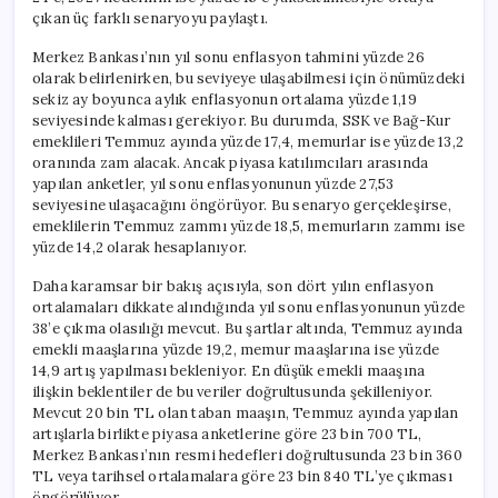
çıkan üç farklı senaryoyu paylaştı.
Merkez Bankası’nın yıl sonu enflasyon tahmini yüzde 26
olarak belirlenirken, bu seviyeye ulaşabilmesi için önümüzdeki
sekiz ay boyunca aylık enflasyonun ortalama yüzde 1,19
seviyesinde kalması gerekiyor. Bu durumda, SSK ve Bağ-Kur
emeklileri Temmuz ayında yüzde 17,4, memurlar ise yüzde 13,2
oranında zam alacak. Ancak piyasa katılımcıları arasında
yapılan anketler, yıl sonu enflasyonunun yüzde 27,53
seviyesine ulaşacağını öngörüyor. Bu senaryo gerçekleşirse,
emeklilerin Temmuz zammı yüzde 18,5, memurların zammı ise
yüzde 14,2 olarak hesaplanıyor.
Daha karamsar bir bakış açısıyla, son dört yılın enflasyon
ortalamaları dikkate alındığında yıl sonu enflasyonunun yüzde
38’e çıkma olasılığı mevcut. Bu şartlar altında, Temmuz ayında
emekli maaşlarına yüzde 19,2, memur maaşlarına ise yüzde
14,9 artış yapılması bekleniyor. En düşük emekli maaşına
ilişkin beklentiler de bu veriler doğrultusunda şekilleniyor.
Mevcut 20 bin TL olan taban maaşın, Temmuz ayında yapılan
artışlarla birlikte piyasa anketlerine göre 23 bin 700 TL,
Merkez Bankası’nın resmi hedefleri doğrultusunda 23 bin 360
TL veya tarihsel ortalamalara göre 23 bin 840 TL’ye çıkması
öngörülüyor.