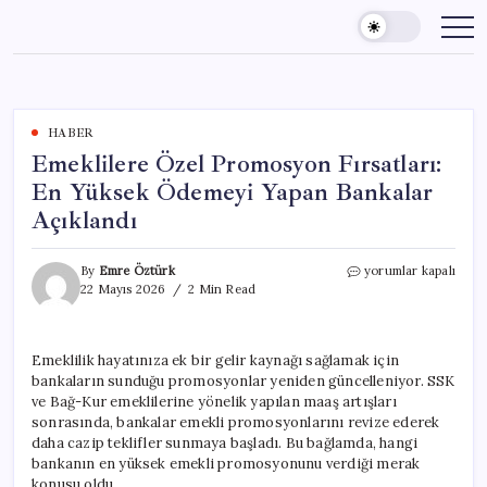
Skip
to
content
HABER
Emeklilere Özel Promosyon Fırsatları:
En Yüksek Ödemeyi Yapan Bankalar
Açıklandı
Emeklilere
By
Emre Öztürk
yorumlar kapalı
Özel
22 Mayıs 2026
2 Min Read
Promosyon
Fırsatları:
En
Emeklilik hayatınıza ek bir gelir kaynağı sağlamak için
Yüksek
bankaların sunduğu promosyonlar yeniden güncelleniyor. SSK
Ödemeyi
Yapan
ve Bağ-Kur emeklilerine yönelik yapılan maaş artışları
Bankalar
sonrasında, bankalar emekli promosyonlarını revize ederek
Açıklandı
daha cazip teklifler sunmaya başladı. Bu bağlamda, hangi
için
bankanın en yüksek emekli promosyonunu verdiği merak
konusu oldu.