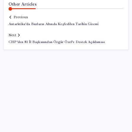
Other Articles
Previous
Antarktika’da Buzların Altında Keşfedilen Tarihin Gizemi
Next
CHP’den 81 İl Başkanından Özgür Özel’e Destek Açıklaması
SON YAZILAR
Yapay zeka insanların ‘daha az okumasına katkı’
sağlıyor