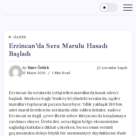
Skip
to
content
HABER
Erzincan’da Sera Marulu Hasadı
Başladı
Erzincan’da
By
Emre Öztürk
yorumlar kapalı
Sera
13 Mayıs 2026
1 Min Read
Marulu
Hasadı
Başladı
Erzincan’da seralarda yetiştirilen marullarda hasat süreci
için
başladı. Merkeze bağlı Yeniköy köyündeki seralarda, işçiler
marulları toplayarak pazara hazırlıyor. Yıllık yaklaşık 180 bin
adet marul üretilen bu seralarda elde edilen ürünler, sadece
Erzincan’ın değil, çevre illerin sebze ihtiyacını da karşılamaya
yardımcı oluyor. Üreticiler, seracılığın bölge ekonomisine
sağladığı katkılara dikkat çekerken, bu sezonun verimli
geçmesinden dolayı büyük bir memnuniyet duyduklarını ifade