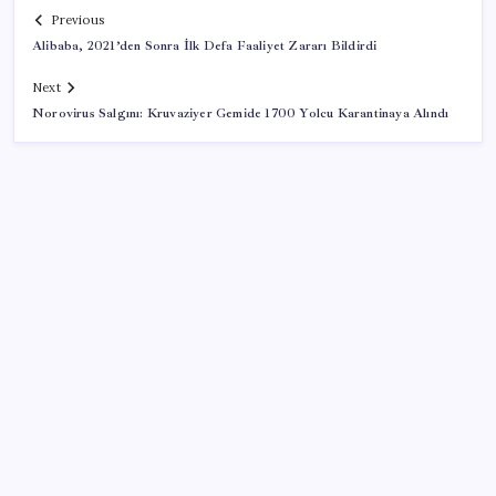
Previous
Alibaba, 2021’den Sonra İlk Defa Faaliyet Zararı Bildirdi
Next
Norovirus Salgını: Kruvaziyer Gemide 1700 Yolcu Karantinaya Alındı
SON YAZILAR
İl içi mazeret atamaları açıklandı
TMSF, 106 aracı satışa sunacak
Kalbinizin en ucuz ilacı