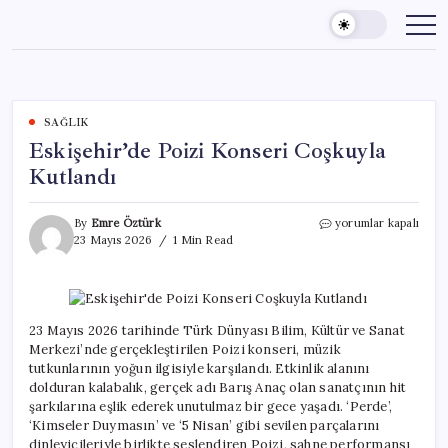
Skip
to
content
SAĞLIK
Eskişehir’de Poizi Konseri Coşkuyla
Kutlandı
Eskişehir’de
By
Emre Öztürk
yorumlar kapalı
Poizi
23 Mayıs 2026
1 Min Read
Konseri
Coşkuyla
Kutlandı
için
23 Mayıs 2026 tarihinde Türk Dünyası Bilim, Kültür ve Sanat
Merkezi’nde gerçekleştirilen Poizi konseri, müzik
tutkunlarının yoğun ilgisiyle karşılandı. Etkinlik alanını
dolduran kalabalık, gerçek adı Barış Anaç olan sanatçının hit
şarkılarına eşlik ederek unutulmaz bir gece yaşadı. ‘Perde’,
‘Kimseler Duymasın’ ve ‘5 Nisan’ gibi sevilen parçalarını
dinleyicileriyle birlikte seslendiren Poizi, sahne performansı