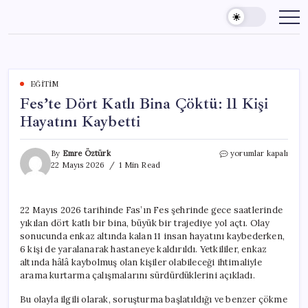
Skip
to
content
EĞITIM
Fes’te Dört Katlı Bina Çöktü: 11 Kişi
Hayatını Kaybetti
Fes’te
By
Emre Öztürk
yorumlar kapalı
Dört
22 Mayıs 2026
1 Min Read
Katlı
Bina
Çöktü:
22 Mayıs 2026 tarihinde Fas’ın Fes şehrinde gece saatlerinde
11
yıkılan dört katlı bir bina, büyük bir trajediye yol açtı. Olay
Kişi
Hayatını
sonucunda enkaz altında kalan 11 insan hayatını kaybederken,
Kaybetti
6 kişi de yaralanarak hastaneye kaldırıldı. Yetkililer, enkaz
için
altında hâlâ kaybolmuş olan kişiler olabileceği ihtimaliyle
arama kurtarma çalışmalarını sürdürdüklerini açıkladı.
Bu olayla ilgili olarak, soruşturma başlatıldığı ve benzer çökme