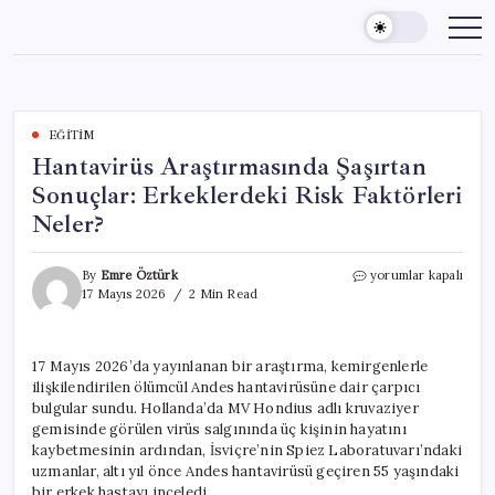
Skip
to
content
EĞITIM
Hantavirüs Araştırmasında Şaşırtan
Sonuçlar: Erkeklerdeki Risk Faktörleri
Neler?
Hantavirüs
By
Emre Öztürk
yorumlar kapalı
Araştırmasında
17 Mayıs 2026
2 Min Read
Şaşırtan
Sonuçlar:
Erkeklerdeki
17 Mayıs 2026’da yayınlanan bir araştırma, kemirgenlerle
Risk
ilişkilendirilen ölümcül Andes hantavirüsüne dair çarpıcı
Faktörleri
Neler?
bulgular sundu. Hollanda’da MV Hondius adlı kruvaziyer
için
gemisinde görülen virüs salgınında üç kişinin hayatını
kaybetmesinin ardından, İsviçre’nin Spiez Laboratuvarı’ndaki
uzmanlar, altı yıl önce Andes hantavirüsü geçiren 55 yaşındaki
bir erkek hastayı inceledi.