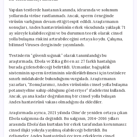
Yapılan testlerde hastanın kanında, idrarında ve solunum
yollarında virüse rastlanmadı. Ancak, sperm örneğinde
virüsün varlığının devam ettiği tespit edildi. Araştırmanın
sonuçları, Andes hantavirüsünün erkek vücudunda yaklaşık 71
ay süreyle kalabileceğini ve bu durumun teorik olarak cinsel
yolla bulaşma riskini artırabileceğini ortaya koydu. Çalışma,
bilimsel Viruses dergisinde yayımlandı.
Testislerin “güvenli sığınak” olarak tanımlandığı bu
araştırmada, Ebola ve Zika gibi en az 27 farklı hastalığın
burada gizlenebileceği belirtildi. Uzmanlar, bağışıklık
sisteminin sperm üretiminin sürdürülebilmesi için testislere
sınırlı müdahalede bulunduğunu vurguladı. Araştırmanın
yazarları, “Sonuçlarımız, Andes virüsünün cinsel yolla bulaşma
potansiyeline sahip olduğunu gösteriyor” ifadelerini kullandı.
Ancak, şu ana kadar doğrulanmış bir cinsel yolla bulaşan
Andes hantavirüsü vakası olmadığını da eklediler.
Araştırmada ayrıca, 2021 yılında Gine’de yeniden ortaya çıkan
Ebola salgınına da değinildi. Bu salgının, 2014-2016 yılları
arasında Ebola’dan kurtulan bir erkek tarafından korunmasız
cinsel ilişki yoluyla yayılmış olabileceği belirtildi. Bu
gelişmeler, Andes hantavirüsü geçiren erkeklerin cinsel