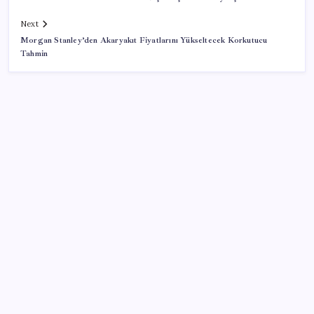
Next
Morgan Stanley’den Akaryakıt Fiyatlarını Yükseltecek Korkutucu
Tahmin
SON YAZILAR
İl içi mazeret atamaları açıklandı
TMSF, 106 aracı satışa sunacak
Kalbinizin en ucuz ilacı
Xbox 360 Oyunları PC ve Yeni Nesil Cihazlara