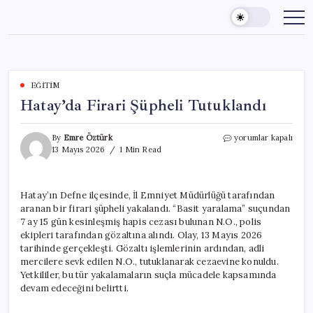
Skip
to
content
EĞITIM
Hatay’da Firari Şüpheli Tutuklandı
Hatay’da
By
Emre Öztürk
yorumlar kapalı
Firari
13 Mayıs 2026
1 Min Read
Şüpheli
Tutuklandı
için
Hatay’ın Defne ilçesinde, İl Emniyet Müdürlüğü tarafından
aranan bir firari şüpheli yakalandı. “Basit yaralama” suçundan
7 ay 15 gün kesinleşmiş hapis cezası bulunan N.O., polis
ekipleri tarafından gözaltına alındı. Olay, 13 Mayıs 2026
tarihinde gerçekleşti. Gözaltı işlemlerinin ardından, adli
mercilere sevk edilen N.O., tutuklanarak cezaevine konuldu.
Yetkililer, bu tür yakalamaların suçla mücadele kapsamında
devam edeceğini belirtti.