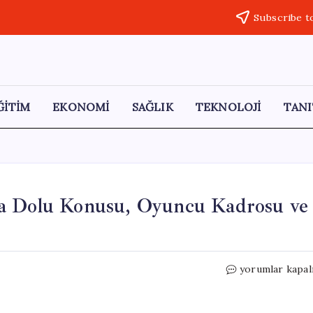
Subscribe t
ĞİTİM
EKONOMİ
SAĞLIK
TEKNOLOJİ
TANI
ha Dolu Konusu, Oyuncu Kadrosu ve
Hava
yorumlar kapal
Muhalefeti
Filmi:
Kahkaha