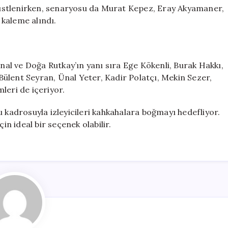
üstlenirken, senaryosu da Murat Kepez, Eray Akyamaner,
kaleme alındı.
unal ve Doğa Rutkay’ın yanı sıra Ege Kökenli, Burak Hakkı,
ülent Seyran, Ünal Yeter, Kadir Polatçı, Mekin Sezer,
leri de içeriyor.
u kadrosuyla izleyicileri kahkahalara boğmayı hedefliyor.
in ideal bir seçenek olabilir.