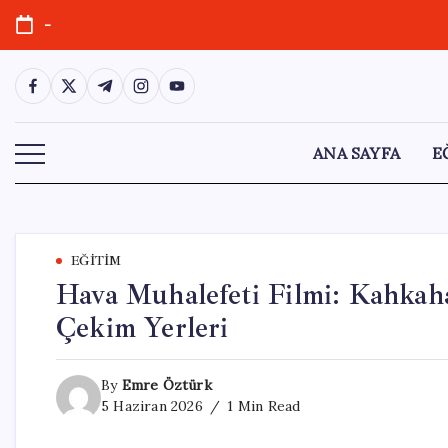
Skip
-
to
content
https://www.facebook.com/
https://twitter.com/
https://t.me/
https://www.instagram.com/
https://youtube.com/
ANA SAYFA
E
EĞITIM
Hava Muhalefeti Filmi: Kahka
Çekim Yerleri
By
Emre Öztürk
5 Haziran 2026
1 Min Read