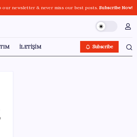
o our newsletter & never miss our best posts.
Subscribe Now!
TIM
İLETİŞİM
Subscribe
SON YAZILAR
ı
ABD tarım dışı istihdam verisinde negatif
sürpriz