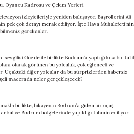
Dolu
Konusu,
levizyon izleyicileriyle yeniden buluşuyor. Başrollerini Ali
Oyuncu
nin pek çok detayı merak ediliyor. İşte Hava Muhalefeti’nin
Kadrosu
bilmeniz gerekenler.
ve
Çekim
Yerleri
için
, sevgilisi Gözde ile birlikte Bodrum’a yaptığı kısa bir tatil
 planı olarak görünen bu yolculuk, çok eğlenceli ve
. Uçaktaki diğer yolcular da bu sürprizlerden habersiz
neşeli macerada neler gerçekleşecek?
mamakla birlikte, hikayenin Bodrum’a giden bir uçuş
tanbul ve Bodrum bölgelerinde yapıldığı tahmin ediliyor.