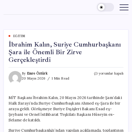
Skip
to
content
EĞITIM
İbrahim Kalın, Suriye Cumhurbaşkanı
Şara ile Önemli Bir Zirve
Gerçekleştirdi
İbrahim
By
Emre Öztürk
yorumlar kapalı
Kalın,
20 Mayıs 2026
1 Min Read
Suriye
Cumhurbaşkanı
Şara
MİT Başkanı İbrahim Kalın, 20 Mayıs 2026 tarihinde Şam’daki
ile
Halk Sarayı’nda Suriye Cumhurbaşkanı Ahmed eş-Şara ile bir
Önemli
Bir
araya geldi. Görüşmeye Suriye Dışişleri Bakanı Esad eş-
Zirve
Şeybani ve Genel İstihbarat Teşkilatı Başkanı Hüseyin es-
Gerçekleştirdi
Selame de katıldı.
için
Suriye Cumhurbaşkanlığı’ndan yapılan açıklamada, toplantının