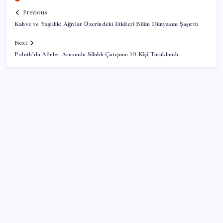
Previous
Kahve ve Yaşlılık: Ağrılar Üzerindeki Etkileri Bilim Dünyasını Şaşırttı
Next
Polatlı’da Aileler Arasında Silahlı Çatışma: 10 Kişi Tutuklandı
SON YAZILAR
Merkez Bankası döviz ve altın rezervleri açıklandı:
Kasada son durum ne?
İl içi mazeret atamaları açıklandı