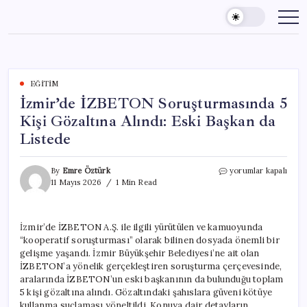
Skip
to
content
EĞITIM
İzmir’de İZBETON Soruşturmasında 5
Kişi Gözaltına Alındı: Eski Başkan da
Listede
İzmir’de
By
Emre Öztürk
yorumlar kapalı
İZBETON
11 Mayıs 2026
1 Min Read
Soruşturmasında
5
Kişi
İzmir’de İZBETON A.Ş. ile ilgili yürütülen ve kamuoyunda
Gözaltına
“kooperatif soruşturması” olarak bilinen dosyada önemli bir
Alındı:
Eski
gelişme yaşandı. İzmir Büyükşehir Belediyesi’ne ait olan
Başkan
İZBETON’a yönelik gerçekleştiren soruşturma çerçevesinde,
da
aralarında İZBETON’un eski başkanının da bulunduğu toplam
Listede
5 kişi gözaltına alındı. Gözaltındaki şahıslara güveni kötüye
için
kullanma suçlaması yöneltildi. Konuya dair detayların