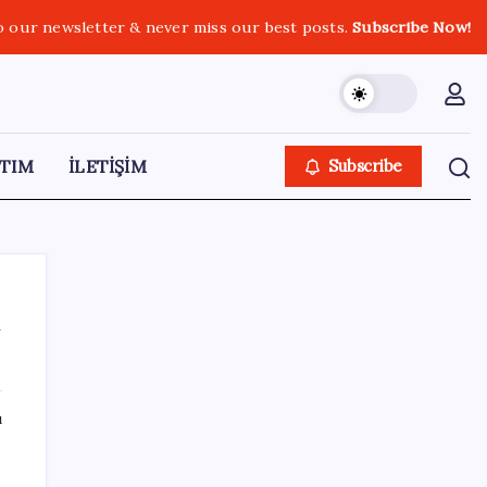
o our newsletter & never miss our best posts.
Subscribe Now!
TIM
İLETİŞİM
Subscribe
ı
SON YAZILAR
ı
ABD tarım dışı istihdam verisinde negatif
sürpriz