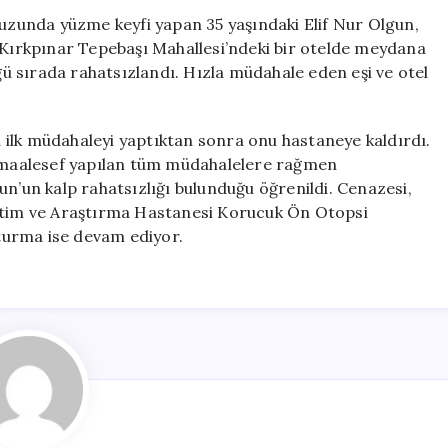
Kalp
vuzunda yüzme keyfi yapan 35 yaşındaki Elif Nur Olgun,
Krizi
, Kırkpınar Tepebaşı Mahallesi’ndeki bir otelde meydana
Geçiren
üğü sırada rahatsızlandı. Hızla müdahale eden eşi ve otel
Kadın
Hayatını
Kaybetti
’a ilk müdahaleyi yaptıktan sonra onu hastaneye kaldırdı.
için
n, maalesef yapılan tüm müdahalelere rağmen
un’un kalp rahatsızlığı bulunduğu öğrenildi. Cenazesi,
ğitim ve Araştırma Hastanesi Korucuk Ön Otopsi
şturma ise devam ediyor.