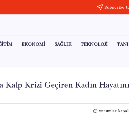
Subscribe t
ĞİTİM
EKONOMİ
SAĞLIK
TEKNOLOJİ
TANI
a Kalp Krizi Geçiren Kadın Hayatın
Kapalı
yorumlar kapal
Havuzda
Yüzme
Sırasında