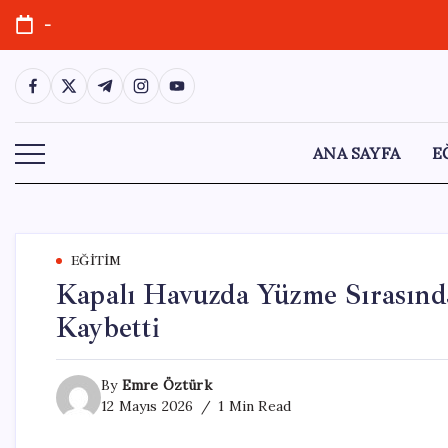
Skip
-
to
content
https://www.facebook.com/
https://twitter.com/
https://t.me/
https://www.instagram.com/
https://youtube.com/
ANA SAYFA
E
EĞITIM
Kapalı Havuzda Yüzme Sırasınd
Kaybetti
By
Emre Öztürk
12 Mayıs 2026
1 Min Read