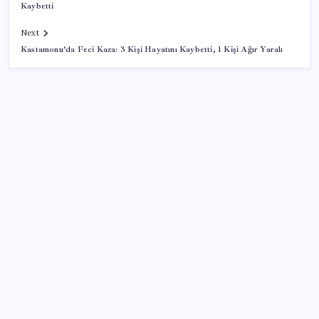
Kaybetti
Next
Kastamonu’da Feci Kaza: 3 Kişi Hayatını Kaybetti, 1 Kişi Ağır Yaralı
SON YAZILAR
Google Pixel Watch 5 Sızdırıldı: İşte Detaylar
Google Maps’e büyük değişiklik: Oteli bulacak, yemeği
sipariş edecek
ROKETSAN’dan MSB’ye TAYFUN Fırlatma Aracı
Teslimatı