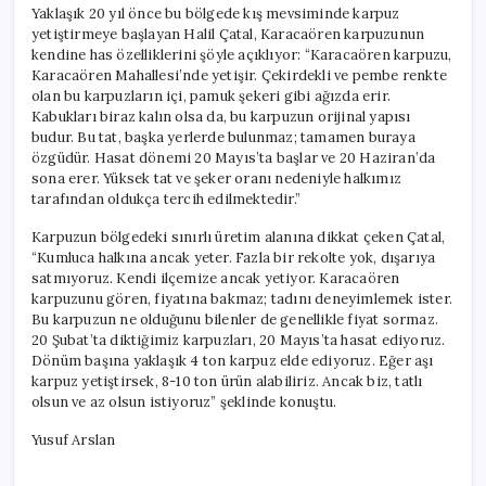
Yaklaşık 20 yıl önce bu bölgede kış mevsiminde karpuz
yetiştirmeye başlayan Halil Çatal, Karacaören karpuzunun
kendine has özelliklerini şöyle açıklıyor: “Karacaören karpuzu,
Karacaören Mahallesi’nde yetişir. Çekirdekli ve pembe renkte
olan bu karpuzların içi, pamuk şekeri gibi ağızda erir.
Kabukları biraz kalın olsa da, bu karpuzun orijinal yapısı
budur. Bu tat, başka yerlerde bulunmaz; tamamen buraya
özgüdür. Hasat dönemi 20 Mayıs’ta başlar ve 20 Haziran’da
sona erer. Yüksek tat ve şeker oranı nedeniyle halkımız
tarafından oldukça tercih edilmektedir.”
Karpuzun bölgedeki sınırlı üretim alanına dikkat çeken Çatal,
“Kumluca halkına ancak yeter. Fazla bir rekolte yok, dışarıya
satmıyoruz. Kendi ilçemize ancak yetiyor. Karacaören
karpuzunu gören, fiyatına bakmaz; tadını deneyimlemek ister.
Bu karpuzun ne olduğunu bilenler de genellikle fiyat sormaz.
20 Şubat’ta diktiğimiz karpuzları, 20 Mayıs’ta hasat ediyoruz.
Dönüm başına yaklaşık 4 ton karpuz elde ediyoruz. Eğer aşı
karpuz yetiştirsek, 8-10 ton ürün alabiliriz. Ancak biz, tatlı
olsun ve az olsun istiyoruz” şeklinde konuştu.
Yusuf Arslan