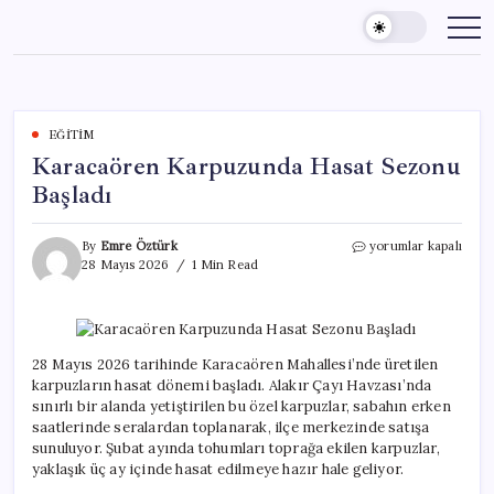
Skip
to
content
EĞITIM
Karacaören Karpuzunda Hasat Sezonu
Başladı
Karacaören
By
Emre Öztürk
yorumlar kapalı
Karpuzunda
28 Mayıs 2026
1 Min Read
Hasat
Sezonu
Başladı
için
28 Mayıs 2026 tarihinde Karacaören Mahallesi’nde üretilen
karpuzların hasat dönemi başladı. Alakır Çayı Havzası’nda
sınırlı bir alanda yetiştirilen bu özel karpuzlar, sabahın erken
saatlerinde seralardan toplanarak, ilçe merkezinde satışa
sunuluyor. Şubat ayında tohumları toprağa ekilen karpuzlar,
yaklaşık üç ay içinde hasat edilmeye hazır hale geliyor.