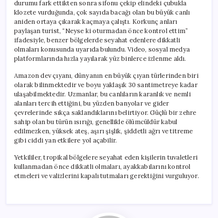
durumu fark ettikten sonra sifonu çekip elindeki çubukla
klozete vurduğunda, çok sayıda bacağı olan bu büyük canlı
aniden ortaya çıkarak kaçmaya çalıştı. Korkunç anları
paylaşan turist, “Neyse ki oturmadan önce kontrol ettim”
ifadesiyle, benzer bölgelerde seyahat edenlere dikkatli
olmaları konusunda uyarıda bulundu. Video, sosyal medya
platformlarında hızla yayılarak yüz binlerce izlenme aldı.
Amazon dev çıyanı, dünyanın en büyük çıyan türlerinden biri
olarak bilinmektedir ve boyu yaklaşık 30 santimetreye kadar
ulaşabilmektedir. Uzmanlar, bu canlıların karanlık ve nemli
alanları tercih ettiğini, bu yüzden banyolar ve gider
çevrelerinde sıkça saklandıklarını belirtiyor. Güçlü bir zehre
sahip olan bu türün ısırığı, genellikle ölümcüldür kabul
edilmezken, yüksek ateş, aşırı şişlik, şiddetli ağrı ve titreme
gibi ciddi yan etkilere yol açabilir.
Yetkililer, tropikal bölgelere seyahat eden kişilerin tuvaletleri
kullanmadan önce dikkatli olmaları, ayakkabılarını kontrol
etmeleri ve valizlerini kapalı tutmaları gerektiğini vurguluyor.