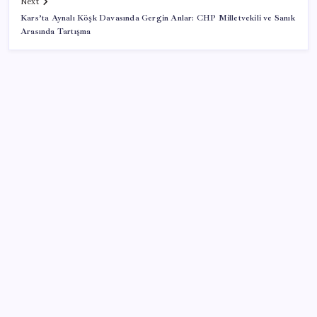
Next
Kars’ta Aynalı Köşk Davasında Gergin Anlar: CHP Milletvekili ve Sanık
Arasında Tartışma
SON YAZILAR
Google Pixel Watch 5 Sızdırıldı: İşte Detaylar
Google Maps’e büyük değişiklik: Oteli bulacak, yemeği
sipariş edecek
ROKETSAN’dan MSB’ye TAYFUN Fırlatma Aracı
Teslimatı
ABD tarım dışı istihdam verisinde negatif sürpriz