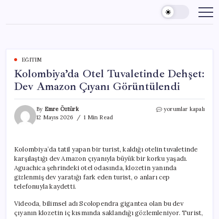
Skip
to
content
EĞITIM
Kolombiya’da Otel Tuvaletinde Dehşet:
Dev Amazon Çıyanı Görüntülendi
Kolombiya’da
By
Emre Öztürk
yorumlar kapalı
Otel
12 Mayıs 2026
1 Min Read
Tuvaletinde
Dehşet:
Dev
Kolombiya’da tatil yapan bir turist, kaldığı otelin tuvaletinde
Amazon
karşılaştığı dev Amazon çıyanıyla büyük bir korku yaşadı.
Çıyanı
Görüntülendi
Aguachica şehrindeki otel odasında, klozetin yanında
için
gizlenmiş dev yaratığı fark eden turist, o anları cep
telefonuyla kaydetti.
Videoda, bilimsel adı Scolopendra gigantea olan bu dev
çıyanın klozetin iç kısmında saklandığı gözlemleniyor. Turist,