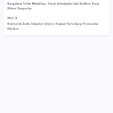
Kargaların Vefalı Müdafaası: Yaralı Arkadaşları İçin Kedilere Karşı
Nöbet Tutuyorlar
Next
Bolivya’da İstifa Talepleri Artıyor: Başkan Paz’a Karşı Protestolar
Büyüyor
SON YAZILAR
Yapay zeka insanların ‘daha az okumasına katkı’
sağlıyor
Merkez Bankası döviz ve altın rezervleri açıklandı: