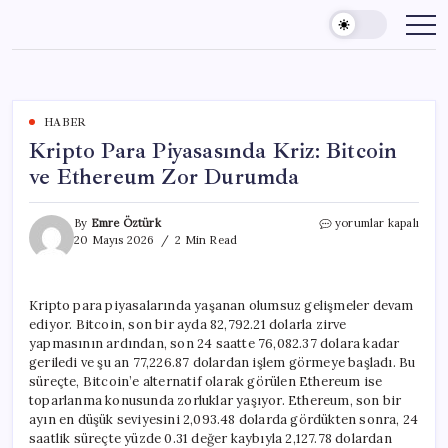
Skip
to
content
HABER
Kripto Para Piyasasında Kriz: Bitcoin
ve Ethereum Zor Durumda
Kripto
By
Emre Öztürk
yorumlar kapalı
Para
20 Mayıs 2026
2 Min Read
Piyasasında
Kriz:
Bitcoin
Kripto para piyasalarında yaşanan olumsuz gelişmeler devam
ve
ediyor. Bitcoin, son bir ayda 82,792.21 dolarla zirve
Ethereum
Zor
yapmasının ardından, son 24 saatte 76,082.37 dolara kadar
Durumda
geriledi ve şu an 77,226.87 dolardan işlem görmeye başladı. Bu
için
süreçte, Bitcoin’e alternatif olarak görülen Ethereum ise
toparlanma konusunda zorluklar yaşıyor. Ethereum, son bir
ayın en düşük seviyesini 2,093.48 dolarda gördükten sonra, 24
saatlik süreçte yüzde 0.31 değer kaybıyla 2,127.78 dolardan