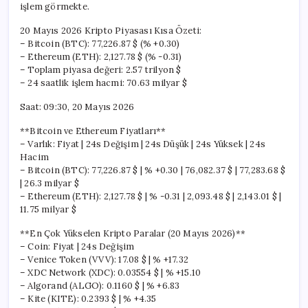
işlem görmekte.
20 Mayıs 2026 Kripto Piyasası Kısa Özeti:
– Bitcoin (BTC): 77,226.87 $ (% +0.30)
– Ethereum (ETH): 2,127.78 $ (% -0.31)
– Toplam piyasa değeri: 2.57 trilyon $
– 24 saatlik işlem hacmi: 70.63 milyar $
Saat: 09:30, 20 Mayıs 2026
**Bitcoin ve Ethereum Fiyatları**
– Varlık: Fiyat | 24s Değişim | 24s Düşük | 24s Yüksek | 24s
Hacim
– Bitcoin (BTC): 77,226.87 $ | % +0.30 | 76,082.37 $ | 77,283.68 $
| 26.3 milyar $
– Ethereum (ETH): 2,127.78 $ | % -0.31 | 2,093.48 $ | 2,143.01 $ |
11.75 milyar $
**En Çok Yükselen Kripto Paralar (20 Mayıs 2026)**
– Coin: Fiyat | 24s Değişim
– Venice Token (VVV): 17.08 $ | % +17.32
– XDC Network (XDC): 0.03554 $ | % +15.10
– Algorand (ALGO): 0.1160 $ | % +6.83
– Kite (KITE): 0.2393 $ | % +4.35