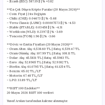
– Zcash (ZEC): 587.19 $ | % +3.82
**En Çok Düşen Kripto Paralar (20 Mayıs 2026)**
– Coin: Fiyat | 24s Değişim
– Chiliz (CHZ): 0.04673 $ | % -5.68
– Terra Classic (LUNC): 0.00007573 $ | % -4.53
– Stable (STABLE): 0.03458 $ | % -4.31
– Worldcoin (WLD): 0.2397 $ | % -3.69
– Toncoin (TON): 1.96 $ | % -3.66
**Döviz ve Emtia Fiyatları (20 Mayıs 2026)**
– Gram Altın: Alış: 6,538.60 TL | Satış: 6,539.47 TL
– Gram Gümüş: Alış: 107.99 TL | Satış: 108.11 TL
– Dolar: Alış: 45.5831 TL | Satış: 45.5983 TL
– Euro: Alış: 52.8965 TL | Satış: 52.9382 TL
– Sterlin: Alış: 61.0795 TL | Satış: 61.1254 TL
– Benzin: 65.02 TL/LT
– Motorin: 67.48 TL/LT
– LPG: 33.89 TL/LT
**BIST 100 Endeksi**
20 Mayıs 2026 BIST 100 verileri
Yusuf Arslan tarafından kaleme alınmıştır.