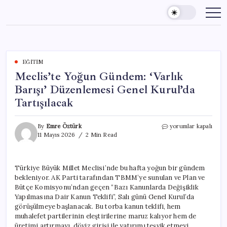
Skip
to
content
EĞITIM
Meclis’te Yoğun Gündem: ‘Varlık
Barışı’ Düzenlemesi Genel Kurul’da
Tartışılacak
Meclis’te
By
Emre Öztürk
yorumlar kapalı
Yoğun
11 Mayıs 2026
2 Min Read
Gündem:
‘Varlık
Barışı’
Türkiye Büyük Millet Meclisi’nde bu hafta yoğun bir gündem
Düzenlemesi
bekleniyor. AK Parti tarafından TBMM’ye sunulan ve Plan ve
Genel
Kurul’da
Bütçe Komisyonu’ndan geçen “Bazı Kanunlarda Değişiklik
Tartışılacak
Yapılmasına Dair Kanun Teklifi”, Salı günü Genel Kurul’da
için
görüşülmeye başlanacak. Bu torba kanun teklifi, hem
muhalefet partilerinin eleştirilerine maruz kalıyor hem de
üretimi artırmayı, döviz girişi ile yatırımı teşvik etmeyi