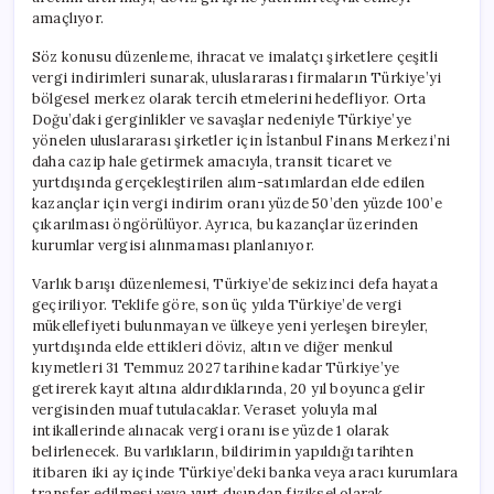
amaçlıyor.
Söz konusu düzenleme, ihracat ve imalatçı şirketlere çeşitli
vergi indirimleri sunarak, uluslararası firmaların Türkiye’yi
bölgesel merkez olarak tercih etmelerini hedefliyor. Orta
Doğu’daki gerginlikler ve savaşlar nedeniyle Türkiye’ye
yönelen uluslararası şirketler için İstanbul Finans Merkezi’ni
daha cazip hale getirmek amacıyla, transit ticaret ve
yurtdışında gerçekleştirilen alım-satımlardan elde edilen
kazançlar için vergi indirim oranı yüzde 50’den yüzde 100’e
çıkarılması öngörülüyor. Ayrıca, bu kazançlar üzerinden
kurumlar vergisi alınmaması planlanıyor.
Varlık barışı düzenlemesi, Türkiye’de sekizinci defa hayata
geçiriliyor. Teklife göre, son üç yılda Türkiye’de vergi
mükellefiyeti bulunmayan ve ülkeye yeni yerleşen bireyler,
yurtdışında elde ettikleri döviz, altın ve diğer menkul
kıymetleri 31 Temmuz 2027 tarihine kadar Türkiye’ye
getirerek kayıt altına aldırdıklarında, 20 yıl boyunca gelir
vergisinden muaf tutulacaklar. Veraset yoluyla mal
intikallerinde alınacak vergi oranı ise yüzde 1 olarak
belirlenecek. Bu varlıkların, bildirimin yapıldığı tarihten
itibaren iki ay içinde Türkiye’deki banka veya aracı kurumlara
transfer edilmesi veya yurt dışından fiziksel olarak