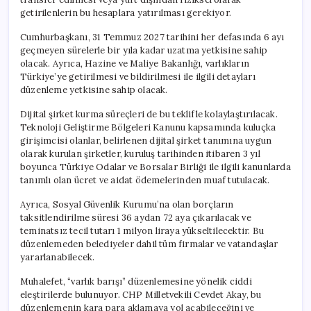
getirilenlerin bu hesaplara yatırılması gerekiyor.
Cumhurbaşkanı, 31 Temmuz 2027 tarihini her defasında 6 ayı
geçmeyen sürelerle bir yıla kadar uzatma yetkisine sahip
olacak. Ayrıca, Hazine ve Maliye Bakanlığı, varlıkların
Türkiye’ye getirilmesi ve bildirilmesi ile ilgili detayları
düzenleme yetkisine sahip olacak.
Dijital şirket kurma süreçleri de bu teklifle kolaylaştırılacak.
Teknoloji Geliştirme Bölgeleri Kanunu kapsamında kuluçka
girişimcisi olanlar, belirlenen dijital şirket tanımına uygun
olarak kurulan şirketler, kuruluş tarihinden itibaren 3 yıl
boyunca Türkiye Odalar ve Borsalar Birliği ile ilgili kanunlarda
tanımlı olan ücret ve aidat ödemelerinden muaf tutulacak.
Ayrıca, Sosyal Güvenlik Kurumu’na olan borçların
taksitlendirilme süresi 36 aydan 72 aya çıkarılacak ve
teminatsız tecil tutarı 1 milyon liraya yükseltilecektir. Bu
düzenlemeden belediyeler dahil tüm firmalar ve vatandaşlar
yararlanabilecek.
Muhalefet, “varlık barışı” düzenlemesine yönelik ciddi
eleştirilerde bulunuyor. CHP Milletvekili Cevdet Akay, bu
düzenlemenin kara para aklamaya yol açabileceğini ve