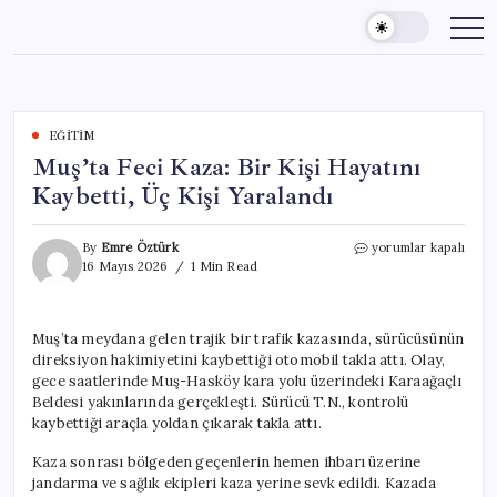
Skip
to
content
EĞITIM
Muş’ta Feci Kaza: Bir Kişi Hayatını
Kaybetti, Üç Kişi Yaralandı
Muş’ta
By
Emre Öztürk
yorumlar kapalı
Feci
16 Mayıs 2026
1 Min Read
Kaza:
Bir
Kişi
Muş’ta meydana gelen trajik bir trafik kazasında, sürücüsünün
Hayatını
direksiyon hakimiyetini kaybettiği otomobil takla attı. Olay,
Kaybetti,
Üç
gece saatlerinde Muş-Hasköy kara yolu üzerindeki Karaağaçlı
Kişi
Beldesi yakınlarında gerçekleşti. Sürücü T.N., kontrolü
Yaralandı
kaybettiği araçla yoldan çıkarak takla attı.
için
Kaza sonrası bölgeden geçenlerin hemen ihbarı üzerine
jandarma ve sağlık ekipleri kaza yerine sevk edildi. Kazada