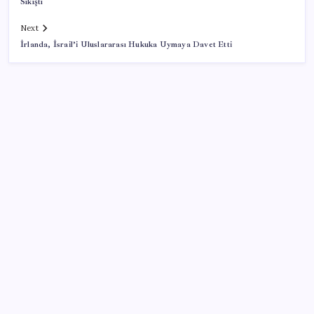
Sıkıştı
Next
İrlanda, İsrail’i Uluslararası Hukuka Uymaya Davet Etti
SON YAZILAR
Google Pixel Watch 5 Sızdırıldı: İşte Detaylar
Google Maps’e büyük değişiklik: Oteli bulacak, yemeği
sipariş edecek
ROKETSAN’dan MSB’ye TAYFUN Fırlatma Aracı
Teslimatı