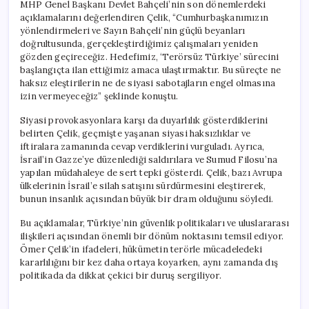
MHP Genel Başkanı Devlet Bahçeli’nin son dönemlerdeki
açıklamalarını değerlendiren Çelik, “Cumhurbaşkanımızın
yönlendirmeleri ve Sayın Bahçeli’nin güçlü beyanları
doğrultusunda, gerçekleştirdiğimiz çalışmaları yeniden
gözden geçireceğiz. Hedefimiz, ‘Terörsüz Türkiye’ sürecini
başlangıçta ilan ettiğimiz amaca ulaştırmaktır. Bu süreçte ne
haksız eleştirilerin ne de siyasi sabotajların engel olmasına
izin vermeyeceğiz” şeklinde konuştu.
Siyasi provokasyonlara karşı da duyarlılık gösterdiklerini
belirten Çelik, geçmişte yaşanan siyasi haksızlıklar ve
iftiralara zamanında cevap verdiklerini vurguladı. Ayrıca,
İsrail’in Gazze’ye düzenlediği saldırılara ve Sumud Filosu’na
yapılan müdahaleye de sert tepki gösterdi. Çelik, bazı Avrupa
ülkelerinin İsrail’e silah satışını sürdürmesini eleştirerek,
bunun insanlık açısından büyük bir dram olduğunu söyledi.
Bu açıklamalar, Türkiye’nin güvenlik politikaları ve uluslararası
ilişkileri açısından önemli bir dönüm noktasını temsil ediyor.
Ömer Çelik’in ifadeleri, hükümetin terörle mücadeledeki
kararlılığını bir kez daha ortaya koyarken, aynı zamanda dış
politikada da dikkat çekici bir duruş sergiliyor.