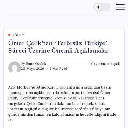
Skip
to
content
EĞITIM
Ömer Çelik’ten ‘Terörsüz Türkiye’
Süreci Üzerine Önemli Açıklamalar
Ömer
By
Emre Öztürk
yorumlar kapalı
Çelik’ten
20 Mayıs 2026
1 Min Read
‘Terörsüz
Türkiye’
Süreci
AKP Merkez Yürütme Kurulu toplantısının ardından basın
Üzerine
mensuplarına açıklamalarda bulunan parti sözcüsü Ömer
Önemli
Açıklamalar
Çelik, “Terörsüz Türkiye” konusundaki kararlılıklarını
için
vurguladı. Çelik, Cumhur İttifakı’nın bu süreçteki ortak
iradesinin güçlü olduğunu belirterek, terörün Türkiye’nin
gündeminden tamamen kaldırılmasının hedeflendiğini ifade
etti.