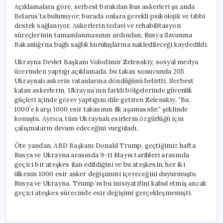
Açıklamalara göre, serbest bırakılan Rus askerleri şu anda
Belarus’ta bulunuyor; burada onlara gerekli psikolojik ve tıbbi
destek sağlanıyor. Askerlerin tedavi ve rehabilitasyon
süreçlerinin tamamlanmasının ardından, Rusya Savunma
Bakanlığı’na bağlı sağlık kuruluşlarına nakledileceği kaydedildi.
Ukrayna Devlet Başkanı Volodimir Zelenskiy, sosyal medya
üzerinden yaptığı açıklamada, bu takas sonucunda 205
Ukraynalı askerin vatanlarına döndüğünü belirtti. Serbest
kalan askerlerin, Ukrayna’nın farklı bölgelerinde güvenlik
güçleri içinde görev yaptığını dile getiren Zelenskiy, “Bu,
1000’e karşı 1000 esir takasının ilk aşamasıdır,” şeklinde
konuştu. Ayrıca, tüm Ukraynalı esirlerin özgürlüğü için
çalışmaların devam edeceğini vurguladı.
Öte yandan, ABD Başkanı Donald Trump, geçtiğimiz hafta
Rusya ve Ukrayna arasında 9-11 Mayıs tarihleri arasında
geçici bir ateşkes ilan edildiğini ve bu ateşkesin, her iki
ülkenin 1000 esir asker değişimini içereceğini duyurmuştu.
Rusya ve Ukrayna, Trump’ın bu inisiyatifini kabul etmiş ancak
geçici ateşkes sürecinde esir değişimi gerçekleşmemişti.