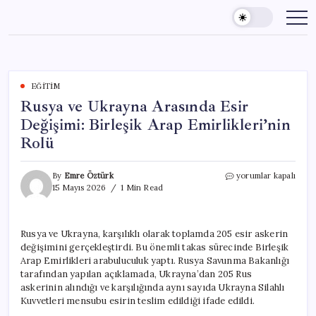
Skip
to
content
EĞITIM
Rusya ve Ukrayna Arasında Esir
Değişimi: Birleşik Arap Emirlikleri’nin
Rolü
Rusya
By
Emre Öztürk
yorumlar kapalı
ve
15 Mayıs 2026
1 Min Read
Ukrayna
Arasında
Esir
Rusya ve Ukrayna, karşılıklı olarak toplamda 205 esir askerin
Değişimi:
değişimini gerçekleştirdi. Bu önemli takas sürecinde Birleşik
Birleşik
Arap
Arap Emirlikleri arabuluculuk yaptı. Rusya Savunma Bakanlığı
Emirlikleri’nin
tarafından yapılan açıklamada, Ukrayna’dan 205 Rus
Rolü
askerinin alındığı ve karşılığında aynı sayıda Ukrayna Silahlı
için
Kuvvetleri mensubu esirin teslim edildiği ifade edildi.