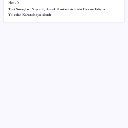
Next
Test Sonuçları Negatif, Ancak Hantavirüs Riski Devam Ediyor:
Yolcular Karantinaya Alındı
SON YAZILAR
Google Pixel Watch 5 Sızdırıldı: İşte Detaylar
Google Maps’e büyük değişiklik: Oteli bulacak, yemeği
sipariş edecek
ROKETSAN’dan MSB’ye TAYFUN Fırlatma Aracı
Teslimatı