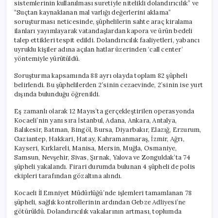
sistemlerinin kullanılması suretiyle nitelikli dolandırıcılık” ve
“Suçtan kaynaklanan mal varlığı değerlerini aklama”
soruşturması neticesinde, şüphelilerin sahte araç kiralama
ilanları yayımlayarak vatandaşlardan kapora ve ürün bedeli
talep ettikleri tespit edildi. Dolandırıcılık faaliyetleri, yabancı
uyruklu kişiler adına açılan hatlar üzerinden ‘call center’
yöntemiyle yürütüldü.
Soruşturma kapsamında 88 ayrı olayda toplam 82 şüpheli
belirlendi. Bu şüphelilerden 2’sinin cezaevinde, 2’sinin ise yurt
dışında bulunduğu öğrenildi.
Eş zamanlı olarak 12 Mayıs’ta gerçekleştirilen operasyonda
Kocaeli’nin yanı sıra İstanbul, Adana, Ankara, Antalya,
Balıkesir, Batman, Bingöl, Bursa, Diyarbakır, Elazığ, Erzurum,
Gaziantep, Hakkari, Hatay, Kahramanmaraş, İzmir, Ağrı,
Kayseri, Kırklareli, Manisa, Mersin, Muğla, Osmaniye,
Samsun, Nevşehir, Sivas, Şırnak, Yalova ve Zonguldak’ta 74
şüpheli yakalandı. Firari durumda bulunan 4 şüpheli de polis
ekipleri tarafından gözaltına alındı.
Kocaeli İl Emniyet Müdürlüğü’nde işlemleri tamamlanan 78
şüpheli, sağlık kontrollerinin ardından Gebze Adliyesi’ne
götürüldü. Dolandırıcılık vakalarının artması, toplumda