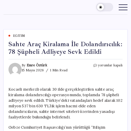
Skip
to
content
EĞITIM
Sahte Araç Kiralama İle Dolandırıcılık:
78 Şüpheli Adliyeye Sevk Edildi
Sahte
By
Emre Öztürk
yorumlar kapalı
Araç
15 Mayıs 2026
1 Min Read
Kiralama
İle
Dolandırıcılık:
Kocaeli merkezli olarak 30 ilde gerçekleştirilen sahte araç
78
kiralama dolandırıcılığı operasyonunda, toplamda 78 şüpheli
Şüpheli
Adliyeye
adliyeye sevk edildi. Türkiye’deki vatandaşları hedef alarak 102
Sevk
milyon 537 bin 630 TL’lik işlem hacmi elde eden
Edildi
dolandırıcıların, sahte internet siteleri üzerinden yasadışı
için
faaliyetlerde bulunduğu belirlendi.
Gebze Cumhuriyet Başsavcılığı’nın yürüttüğü “Bilişim