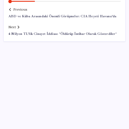
Previous
ABD ve Küba Arasındaki Önemli Görüşmeler: CIA Heyeti Havana’da
Next
4 Milyon TL’lik Cinayet İddiası: ‘Öldürüp İntihar Olarak Gösterdiler’
SON YAZILAR
Google Pixel Watch 5 Sızdırıldı: İşte Detaylar
Google Maps’e büyük değişiklik: Oteli bulacak, yemeği
sipariş edecek