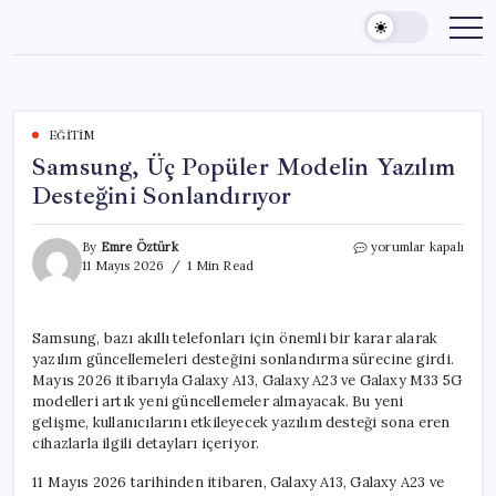
Skip
to
content
EĞITIM
Samsung, Üç Popüler Modelin Yazılım
Desteğini Sonlandırıyor
Samsung,
By
Emre Öztürk
yorumlar kapalı
Üç
11 Mayıs 2026
1 Min Read
Popüler
Modelin
Yazılım
Samsung, bazı akıllı telefonları için önemli bir karar alarak
Desteğini
yazılım güncellemeleri desteğini sonlandırma sürecine girdi.
Sonlandırıyor
için
Mayıs 2026 itibarıyla Galaxy A13, Galaxy A23 ve Galaxy M33 5G
modelleri artık yeni güncellemeler almayacak. Bu yeni
gelişme, kullanıcılarını etkileyecek yazılım desteği sona eren
cihazlarla ilgili detayları içeriyor.
11 Mayıs 2026 tarihinden itibaren, Galaxy A13, Galaxy A23 ve