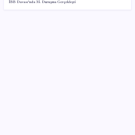
İBB Davası’nda 35. Duruşma Gerçekleşti
SON YAZILAR
Yapay zeka insanların ‘daha az okumasına katkı’
sağlıyor
Merkez Bankası döviz ve altın rezervleri açıklandı:
Kasada son durum ne?
İl içi mazeret atamaları açıklandı
TMSF, 106 aracı satışa sunacak
Kalbinizin en ucuz ilacı