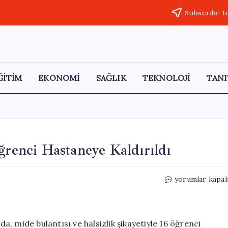
Subscribe t
ĞİTİM
EKONOMİ
SAĞLIK
TEKNOLOJİ
TANI
ğrenci Hastaneye Kaldırıldı
Siirt’te
yorumlar kapal
Lise
Pansiyonunda
16
Öğrenci
da, mide bulantısı ve halsizlik şikayetiyle 16 öğrenci