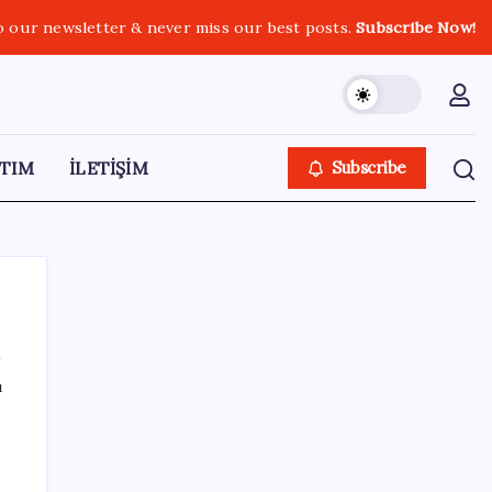
o our newsletter & never miss our best posts.
Subscribe Now!
TIM
İLETİŞİM
Subscribe
ı
SON YAZILAR
Google Pixel Watch 5 Sızdırıldı: İşte
Detaylar