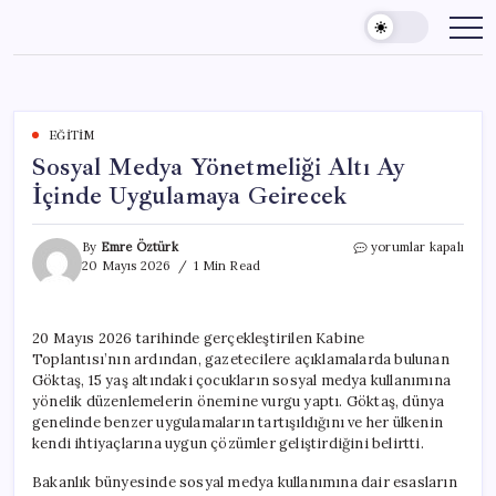
Skip
to
content
EĞITIM
Sosyal Medya Yönetmeliği Altı Ay
İçinde Uygulamaya Geirecek
Sosyal
By
Emre Öztürk
yorumlar kapalı
Medya
20 Mayıs 2026
1 Min Read
Yönetmeliği
Altı
Ay
20 Mayıs 2026 tarihinde gerçekleştirilen Kabine
İçinde
Toplantısı’nın ardından, gazetecilere açıklamalarda bulunan
Uygulamaya
Geirecek
Göktaş, 15 yaş altındaki çocukların sosyal medya kullanımına
için
yönelik düzenlemelerin önemine vurgu yaptı. Göktaş, dünya
genelinde benzer uygulamaların tartışıldığını ve her ülkenin
kendi ihtiyaçlarına uygun çözümler geliştirdiğini belirtti.
Bakanlık bünyesinde sosyal medya kullanımına dair esasların