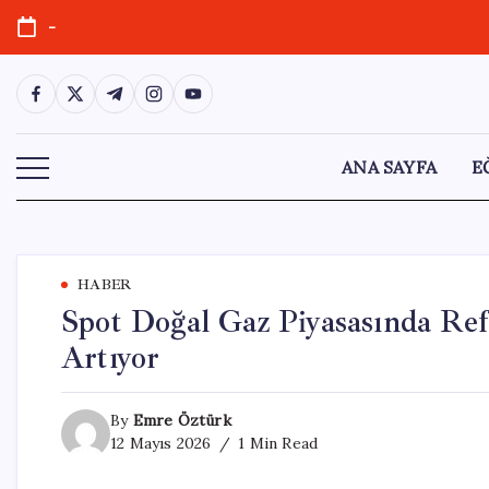
Skip
-
to
content
https://www.facebook.com/
https://twitter.com/
https://t.me/
https://www.instagram.com/
https://youtube.com/
ANA SAYFA
E
HABER
Spot Doğal Gaz Piyasasında Ref
Artıyor
By
Emre Öztürk
12 Mayıs 2026
1 Min Read