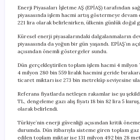
Enerji Piyasaları İşletme AŞ (EPİAŞ) tarafından sa
piyasasında işlem hacmi artış göstermeye devam e
221 lira olarak belirlenirken, ülkenin günlük doğal 
Küresel enerji piyasalarındaki dalgalanmaların dev
piyasasında da yoğun bir gün yaşandı. EPİAŞ’ın açıkl
açısından önemli göstergeler sundu.
Dün gerçekleştirilen toplam işlem hacmi 4 milyon 7
4 milyon 280 bin 559 liralık hacmini geride bırakar
ticaret miktarı ise 273 bin metreküp seviyesine ula
Referans fiyatlarda netleşen rakamlar ise şu şekil
TL, dengeleme gazı alış fiyatı 18 bin 82 lira 5 kuruş
olarak belirlendi.
Türkiye’nin enerji güvenliği açısından kritik önem
durumda. Dün itibarıyla sisteme giren toplam gaz 
edilen toplam miktar ise 131 milyon 492 bin 28 met