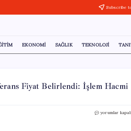
Subscribe t
ĞİTİM
EKONOMİ
SAĞLIK
TEKNOLOJİ
TANI
erans Fiyat Belirlendi: İşlem Hacmi
Spot
yorumlar kapal
Doğal
Gaz
Piyasasında