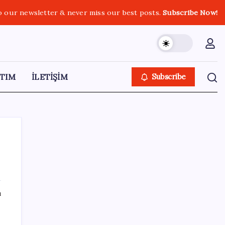
o our newsletter & never miss our best posts.
Subscribe Now!
TIM
İLETİŞİM
Subscribe
SON YAZILAR
ı
İl içi mazeret atamaları açıklandı