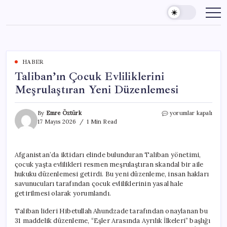
Skip
to
content
HABER
Taliban’ın Çocuk Evliliklerini
Meşrulaştıran Yeni Düzenlemesi
Taliban’ın
By
Emre Öztürk
yorumlar kapalı
Çocuk
17 Mayıs 2026
1 Min Read
Evliliklerini
Meşrulaştıran
Yeni
Afganistan’da iktidarı elinde bulunduran Taliban yönetimi,
Düzenlemesi
çocuk yaşta evlilikleri resmen meşrulaştıran skandal bir aile
için
hukuku düzenlemesi getirdi. Bu yeni düzenleme, insan hakları
savunucuları tarafından çocuk evliliklerinin yasal hale
getirilmesi olarak yorumlandı.
Taliban lideri Hibetullah Ahundzade tarafından onaylanan bu
31 maddelik düzenleme, “Eşler Arasında Ayrılık İlkeleri” başlığı