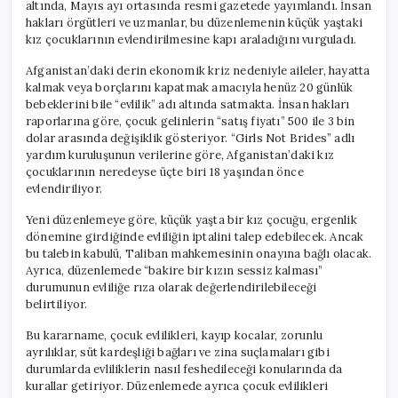
altında, Mayıs ayı ortasında resmi gazetede yayımlandı. İnsan
hakları örgütleri ve uzmanlar, bu düzenlemenin küçük yaştaki
kız çocuklarının evlendirilmesine kapı araladığını vurguladı.
Afganistan’daki derin ekonomik kriz nedeniyle aileler, hayatta
kalmak veya borçlarını kapatmak amacıyla henüz 20 günlük
bebeklerini bile “evlilik” adı altında satmakta. İnsan hakları
raporlarına göre, çocuk gelinlerin “satış fiyatı” 500 ile 3 bin
dolar arasında değişiklik gösteriyor. “Girls Not Brides” adlı
yardım kuruluşunun verilerine göre, Afganistan’daki kız
çocuklarının neredeyse üçte biri 18 yaşından önce
evlendiriliyor.
Yeni düzenlemeye göre, küçük yaşta bir kız çocuğu, ergenlik
dönemine girdiğinde evliliğin iptalini talep edebilecek. Ancak
bu talebin kabulü, Taliban mahkemesinin onayına bağlı olacak.
Ayrıca, düzenlemede “bakire bir kızın sessiz kalması”
durumunun evliliğe rıza olarak değerlendirilebileceği
belirtiliyor.
Bu kararname, çocuk evlilikleri, kayıp kocalar, zorunlu
ayrılıklar, süt kardeşliği bağları ve zina suçlamaları gibi
durumlarda evliliklerin nasıl feshedileceği konularında da
kurallar getiriyor. Düzenlemede ayrıca çocuk evlilikleri