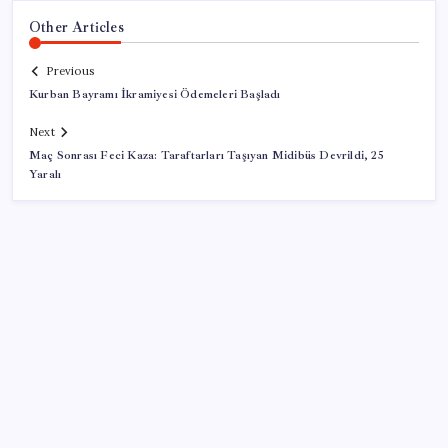
Other Articles
Previous
Kurban Bayramı İkramiyesi Ödemeleri Başladı
Next
Maç Sonrası Feci Kaza: Taraftarları Taşıyan Midibüs Devrildi, 25
Yaralı
SON YAZILAR
Yapay zeka insanların ‘daha az okumasına katkı’