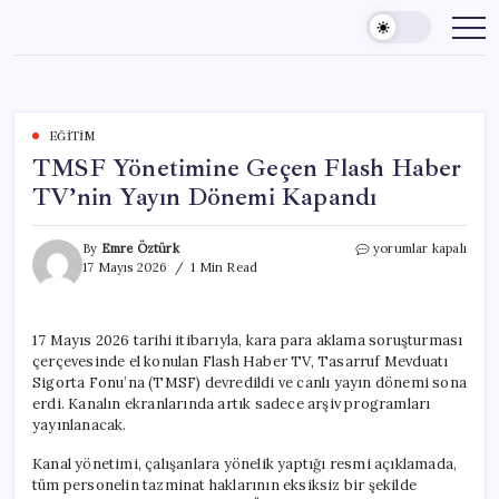
Skip
to
content
EĞITIM
TMSF Yönetimine Geçen Flash Haber
TV’nin Yayın Dönemi Kapandı
TMSF
By
Emre Öztürk
yorumlar kapalı
Yönetimine
17 Mayıs 2026
1 Min Read
Geçen
Flash
Haber
17 Mayıs 2026 tarihi itibarıyla, kara para aklama soruşturması
TV’nin
çerçevesinde el konulan Flash Haber TV, Tasarruf Mevduatı
Yayın
Dönemi
Sigorta Fonu’na (TMSF) devredildi ve canlı yayın dönemi sona
Kapandı
erdi. Kanalın ekranlarında artık sadece arşiv programları
için
yayınlanacak.
Kanal yönetimi, çalışanlara yönelik yaptığı resmi açıklamada,
tüm personelin tazminat haklarının eksiksiz bir şekilde