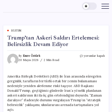
Skip
to
content
EĞITIM
Trump’tan Askeri Saldırı Ertelemesi:
Belirsizlik Devam Ediyor
Trump’tan
By
Emre Öztürk
yorumlar kapalı
Askeri
20 Mayıs 2026
2 Min Read
Saldırı
Ertelemesi:
Belirsizlik
Amerika Birleşik Devletleri (ABD) ile İran arasında süregelen
Devam
gerginlik, tarafların bir türlü ortak bir zemin bulamaması
Ediyor
için
nedeniyle yeniden alevlenme riski taşıyor. ABD Başkanı
Donald Trump, geçtiğimiz günlerde İran’a yönelik planlanan
askeri saldırının iki ila üç gün ertelendiğini duyurdu. “Zaman
daralıyor” ifadesiyle durumu vurgulayan Trump’ın “stratejik
belirsizlik” yaklaşımı, uluslararası arenada tartışmalara yol
açtı.