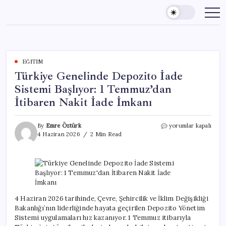
Skip
to
content
EĞITIM
Türkiye Genelinde Depozito İade
Sistemi Başlıyor: 1 Temmuz’dan
İtibaren Nakit İade İmkanı
Türkiye
By
Emre Öztürk
yorumlar kapalı
Genelinde
4 Haziran 2026
2 Min Read
Depozito
İade
Sistemi
Başlıyor:
1
Temmuz’dan
İtibaren
4 Haziran 2026 tarihinde, Çevre, Şehircilik ve İklim Değişikliği
Nakit
Bakanlığı’nın liderliğinde hayata geçirilen Depozito Yönetim
İade
Sistemi uygulamaları hız kazanıyor. 1 Temmuz itibarıyla
İmkanı