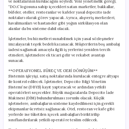
ve noktalarının kurulacağını söyledi. Yeni yönetmelik gereği,
“DOA” logosuna sahip içecekleri satan marketler, bakkallar,
büfeler, oteller, restoranlar ve kafeler yasal depozito iade
noktaları olarak görev yapacak. Ayrıca, alışveriş merkezleri,
havalimanları ve hastaneler gibi yoğun sirkülasyon olan
alanlar da bu sisteme dahil olacak.
İşletmeler, bu hizmetleri sunabilmek için yasal sözleşmeler
imzalayarak teşvik bedeli kazanacak. Müşterilerin boş ambalaj
iadesi sağlamak amacıyla ilgili iş yerlerini yeniden tercih
etmeleri, işletmelere ek ticari gelir ve rekabet avantajı
sunacak.
**OPERASYONEL SÜREÇ VE GERİ DÖNÜŞÜM**
Sistemin işleyişi, satış noktalarında kurulacak entegre altyapı
ile kontrol edilecek. İşletmeler, Depozito Bilgi Yönetim
Sistemi’ne (DBYS) kayıt yaptıracak ve ardından yetkili
operatörleri seçecekler. Büyük mağazalarda Depozito İade
Makinesi (DİM) bulundurulması zorunlu olacak. Küçük
işletmelere, ambalajların sisteme kaydedilmesi için gerekli
ekipmanlar ücretsiz sağlanacak. Otel, restoran ve kafe gibi
yerlerde ise tüketilen içecek ambalajları biriktirilip
sınıflandırılarak yetkili operatöre teslim edilecek.