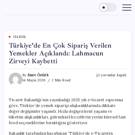
Skip
to
content
HABER
Türkiye’de En Çok Sipariş Verilen
Yemekler Açıklandı: Lahmacun
Zirveyi Kaybetti
Türkiye’de
By
Emre Öztürk
yorumlar kapalı
En
14 Mayıs 2026
2 Min Read
Çok
Sipariş
Verilen
Ticaret Bakanlığı’nın yayınladığı 2025 yılı e-ticaret raporuna
Yemekler
göre, Türkiye’de yemek siparişi alışkanlıklarında dikkate
Açıklandı:
Lahmacun
değer değişimler yaşandı. Hızla değişen kent yaşamı ve
Zirveyi
tüketim alışkanlıkları, geleneksel lezzetlerin yerini küresel fast
Kaybetti
food seçeneklerine bıraktığını gösteriyor.
için
Bakanlık tarafından hazırlanan “Türkiye’de e-Ticaretin