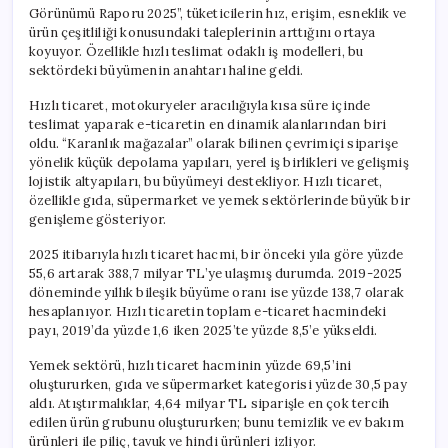
Görünümü Raporu 2025”, tüketicilerin hız, erişim, esneklik ve
ürün çeşitliliği konusundaki taleplerinin arttığını ortaya
koyuyor. Özellikle hızlı teslimat odaklı iş modelleri, bu
sektördeki büyümenin anahtarı haline geldi.
Hızlı ticaret, motokuryeler aracılığıyla kısa süre içinde
teslimat yaparak e-ticaretin en dinamik alanlarından biri
oldu. “Karanlık mağazalar” olarak bilinen çevrimiçi siparişe
yönelik küçük depolama yapıları, yerel iş birlikleri ve gelişmiş
lojistik altyapıları, bu büyümeyi destekliyor. Hızlı ticaret,
özellikle gıda, süpermarket ve yemek sektörlerinde büyük bir
genişleme gösteriyor.
2025 itibarıyla hızlı ticaret hacmi, bir önceki yıla göre yüzde
55,6 artarak 388,7 milyar TL’ye ulaşmış durumda. 2019-2025
döneminde yıllık bileşik büyüme oranı ise yüzde 138,7 olarak
hesaplanıyor. Hızlı ticaretin toplam e-ticaret hacmindeki
payı, 2019’da yüzde 1,6 iken 2025’te yüzde 8,5’e yükseldi.
Yemek sektörü, hızlı ticaret hacminin yüzde 69,5’ini
oluştururken, gıda ve süpermarket kategorisi yüzde 30,5 pay
aldı. Atıştırmalıklar, 4,64 milyar TL siparişle en çok tercih
edilen ürün grubunu oluştururken; bunu temizlik ve ev bakım
ürünleri ile piliç, tavuk ve hindi ürünleri izliyor.