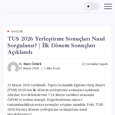
Skip
to
content
SAĞLIK
TUS 2026 Yerleştirme Sonuçları Nasıl
Sorgulanır? | İlk Dönem Sonuçları
Açıklandı
TUS
By
Emre Öztürk
yorumlar kapalı
2026
22 Mayıs 2026
1 Min Read
Yerleştirme
Sonuçları
Nasıl
22 Mayıs 2026 tarihinde, Tıpta Uzmanlık Eğitimi Giriş Sınavı
Sorgulanır?
(TUS) 2026’nın ilk dönem yerleştirme sonuçları açıklandı.
|
İlk
Adaylar, tercih listelerini 7-14 Mayıs tarihleri arasında
Dönem
ÖSYM’ye teslim etmişti. Değerlendirme süreci
Sonuçları
tamamlandıktan sonra sonuçlar erişime sunuldu. Peki, TUS
Açıklandı
2026 birinci dönem yerleştirme sonuçlarına nasıl
için
ulaşabilirsiniz?