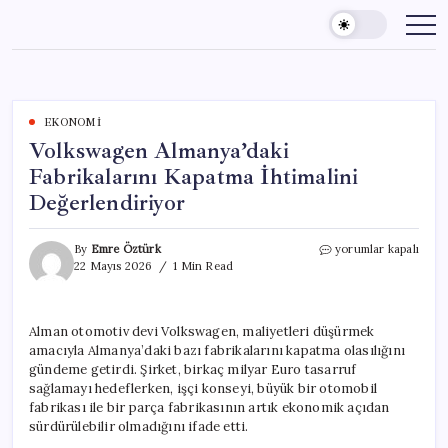
Skip
to
content
EKONOMI
Volkswagen Almanya’daki
Fabrikalarını Kapatma İhtimalini
Değerlendiriyor
Volkswagen
By
Emre Öztürk
yorumlar kapalı
Almanya’daki
22 Mayıs 2026
1 Min Read
Fabrikalarını
Kapatma
İhtimalini
Alman otomotiv devi Volkswagen, maliyetleri düşürmek
Değerlendiriyor
amacıyla Almanya’daki bazı fabrikalarını kapatma olasılığını
için
gündeme getirdi. Şirket, birkaç milyar Euro tasarruf
sağlamayı hedeflerken, işçi konseyi, büyük bir otomobil
fabrikası ile bir parça fabrikasının artık ekonomik açıdan
sürdürülebilir olmadığını ifade etti.